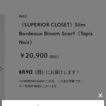
INED
《SUPERIOR CLOSET》Slim
Bordeaux Bloom Scarf《Tapis
Noir》
￥20,900
(税込)
8月9日（日）
にお届けします！
※24時間
34分
以内
のご注文、ご入金が対象です。
※一部例外地域がございます。