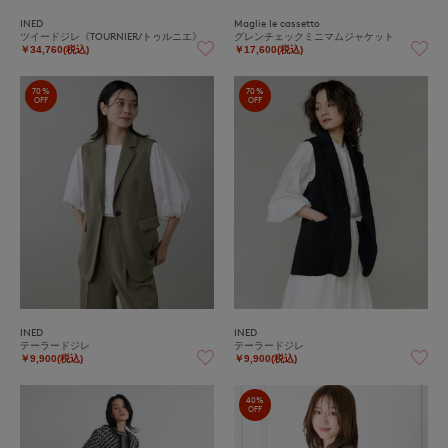
INED
Maglie le cassetto
ツイードジレ《TOURNIER/トゥルニエ》
グレンチェックミニマムジャケット
￥34,760(税込)
￥17,600(税込)
70%
70%
OFF
OFF
INED
INED
テーラードジレ
テーラードジレ
￥9,900(税込)
￥9,900(税込)
40%
OFF