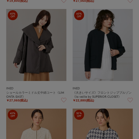
￥19,800(税込)
￥27,060(税込)
40%
60%
OFF
OFF
INED
INED
ショールカラーミドル丈中綿コート《LIM
《大きいサイズ》フロントジップブルゾン
ONTA EAST》
《la veille by SUPERIOR CLOSET》
￥27,060(税込)
￥22,880(税込)
40%
50%
OFF
OFF