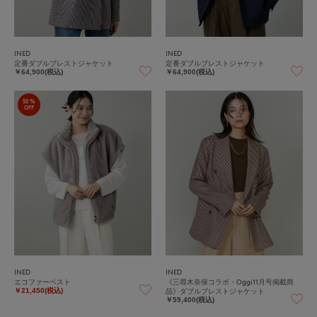
INED
INED
定番ダブルブレストジャケット
定番ダブルブレストジャケット
￥64,900(税込)
￥64,900(税込)
50%
OFF
INED
INED
エコファーベスト
《三尋木奈保コラボ・Oggi11月号掲載商
品》ダブルブレストジャケット
￥21,450(税込)
￥59,400(税込)