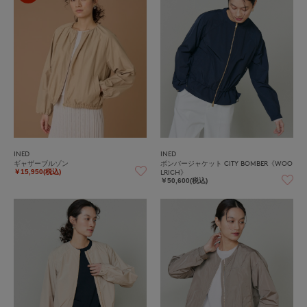
INED
INED
ギャザーブルゾン
ボンバージャケット CITY BOMBER《WOO
LRICH》
￥15,950(税込)
￥50,600(税込)