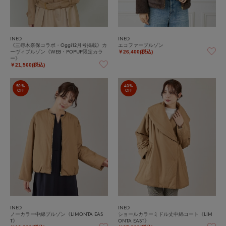
INED
INED
《三尋木奈保コラボ・Oggi12月号掲載》カ
エコファーブルゾン
ーヴィブルゾン《WEB・POPUP限定カラ
￥26,400(税込)
ー》
￥21,560(税込)
50%
40%
OFF
OFF
INED
INED
ノーカラー中綿ブルゾン《LIMONTA EAS
ショールカラーミドル丈中綿コート《LIM
T》
ONTA EAST》