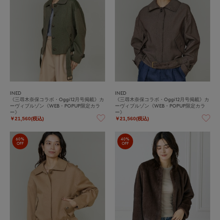
INED
INED
《三尋木奈保コラボ・Oggi12月号掲載》カ
《三尋木奈保コラボ・Oggi12月号掲載》カ
ーヴィブルゾン《WEB・POPUP限定カラ
ーヴィブルゾン《WEB・POPUP限定カラ
ー》
ー》
￥21,560(税込)
￥21,560(税込)
60%
40%
OFF
OFF