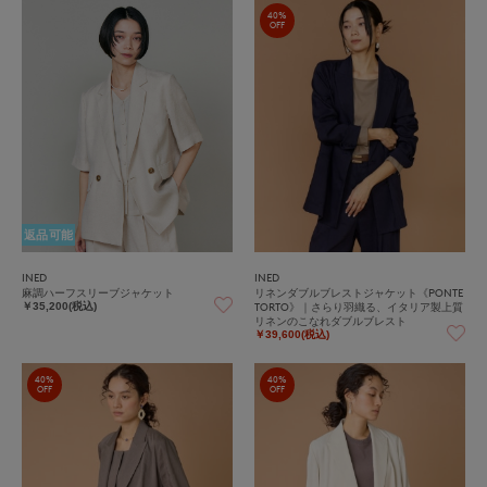
40%
OFF
返品可能
INED
INED
麻調ハーフスリーブジャケット
リネンダブルブレストジャケット《PONTE
TORTO》｜さらり羽織る、イタリア製上質
￥35,200(税込)
リネンのこなれダブルブレスト
￥39,600(税込)
40%
40%
OFF
OFF