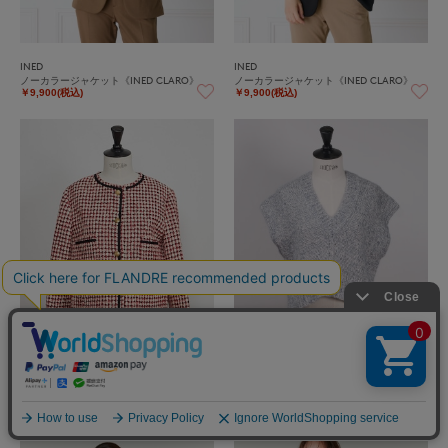
INED
INED
ノーカラージャケット《INED CLARO》
ノーカラージャケット《INED CLARO》
￥9,900(税込)
￥9,900(税込)
INED
INED
《大きいサイズ》LINTONツイードジャケ
TICCA Vネックニットベスト TBDA-311
ット《la veille by SUPERIOR CLOSET》
￥31,900(税込)
￥99,000(税込)