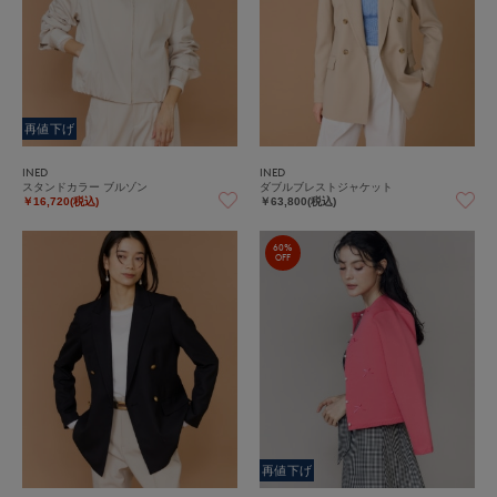
再値下げ
INED
INED
スタンドカラー ブルゾン
ダブルブレストジャケット
￥16,720(税込)
￥63,800(税込)
60%
OFF
再値下げ