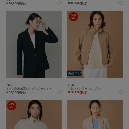
￥66,000(税込)
￥50,600(税込)
60%
OFF
再値下げ
INED
INED
オゾン防縮加工シングルジャケット
スタンドカラー ブルゾン
￥53,900(税込)
￥16,720(税込)
60%
OFF