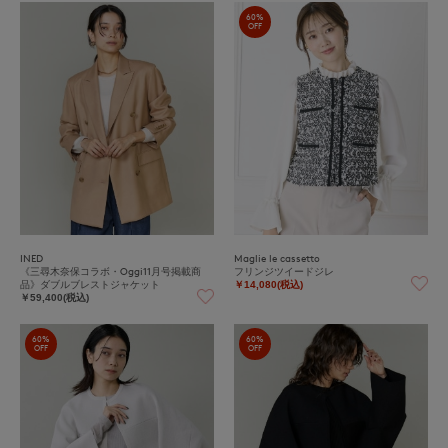
60%
OFF
INED
Maglie le cassetto
《三尋木奈保コラボ・Oggi11月号掲載商
フリンジツイードジレ
品》ダブルブレストジャケット
￥14,080(税込)
￥59,400(税込)
60%
60%
OFF
OFF