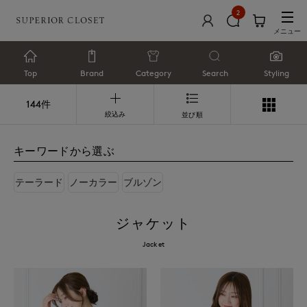
2
メニュー
Top
Brand
Category
Search
Styling
144件
絞込み
並び順
キーワードから選ぶ
テーラード
ノーカラー
ブルゾン
ジャケット
Jacket