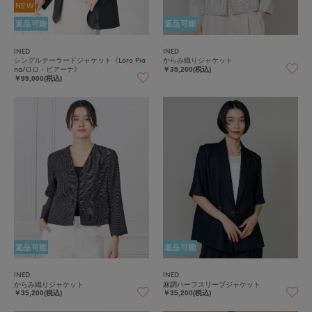
NEW
返品可能
返品可能
INED
INED
シングルテーラードジャケット《Loro Pia
からみ織りジャケット
na/ロロ・ピアーナ》
￥35,200(税込)
￥99,000(税込)
返品可能
返品可能
INED
INED
からみ織りジャケット
麻調ハーフスリーブジャケット
￥35,200(税込)
￥35,200(税込)