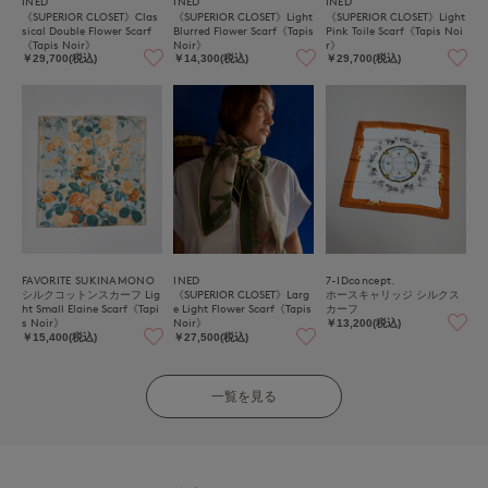
INED
INED
INED
《SUPERIOR CLOSET》Clas
《SUPERIOR CLOSET》Light
《SUPERIOR CLOSET》Light
sical Double Flower Scarf
Blurred Flower Scarf《Tapis
Pink Toile Scarf《Tapis Noi
《Tapis Noir》
Noir》
r》
￥29,700(税込)
￥14,300(税込)
￥29,700(税込)
FAVORITE SUKINAMONO
INED
7-IDconcept.
シルクコットンスカーフ Lig
《SUPERIOR CLOSET》Larg
ホースキャリッジ シルクス
ht Small Elaine Scarf《Tapi
e Light Flower Scarf《Tapis
カーフ
s Noir》
Noir》
￥13,200(税込)
￥15,400(税込)
￥27,500(税込)
一覧を見る