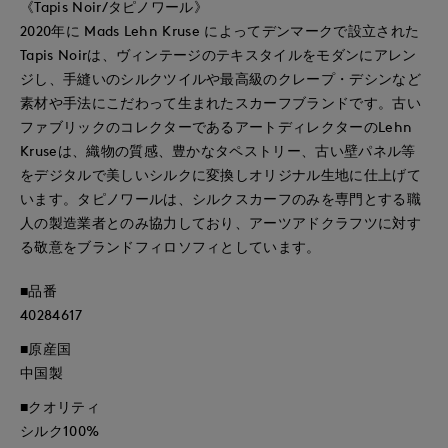
《Tapis Noir/タピノワール》
2020年に Mads Lehn Kruse によってデンマークで設立された
Tapis Noirは、ヴィンテージのテキスタイルをモダンにアレン
ジし、手縫いのシルクツイルや最高級のクレープ・デシンなど
素材や手法にこだわって生まれたスカーフブランドです。古い
ファブリックのコレクターであるアートディレクターのLehn
Kruseは、織物の質感、豊かなタペストリー、古い壁パネル等
をデジタルで美しいシルクに変換しオリジナル生地に仕上げて
います。タピノワールは、シルクスカーフのみを専門とする職
人の製造業者とのみ協力しており、アーツアドクラフツに対す
る敬意をブランドフィロソフィとしています。
■品番
40284617
■原産国
中国製
■クオリティ
シルク100%