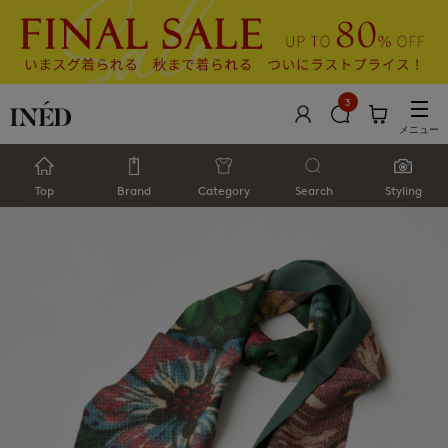
3
メニュー
Top
Brand
Category
Search
Styling