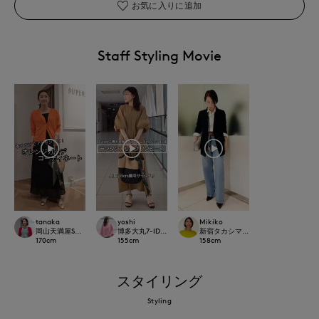
お気に入りに追加
Staff Styling Movie
tanaka
yoshi
Mikiko
岡山天満屋SUPERIORCLOSET
博多大丸7-IDconcept.
新宿タカシマヤSUPERIOR CLOSET
170
cm
155
cm
158
cm
スタイリング
Styling