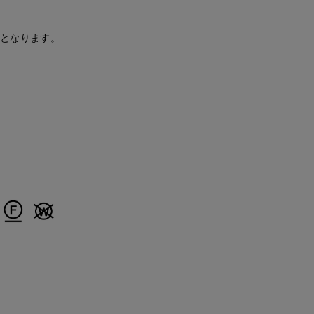
安となります。
Jinda
ao
ao
広島三越SUPERIORCLOSET
ORCLOSET
岡山天満屋SUPERIORCLOSET
岡山天満屋SUPERIORCLOSET
170
cm
157
cm
157
cm