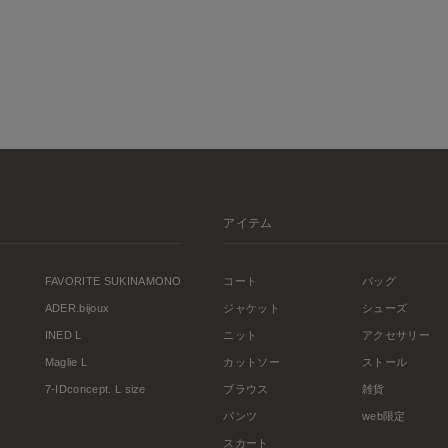
アイテム
FAVORITE SUKINAMONO
コート
バッグ
ADER.bijoux
ジャケット
シューズ
INED L
ニット
アクセサリー
Maglie L
カットソー
ストール
7-IDconcept. L size
ブラウス
雑貨
パンツ
web限定
スカート