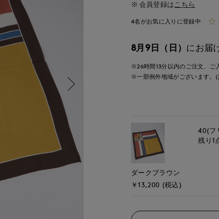
会員登録は
こちら
4名がお気に入りに登録中
8月9日（日）
にお届
※26時間
12分
以内
のご注文、ご
※一部例外地域がございます。(
40(フ
残り1
ダークブラウン
￥13,200 (税込)