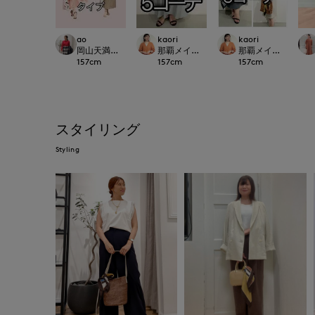
ao
kaori
kaori
岡山天満屋SUPERIORCLOSET
那覇メインプレイスI.T.'S.international
那覇メインプレイスI.T.'S
157
cm
157
cm
157
cm
スタイリング
Styling