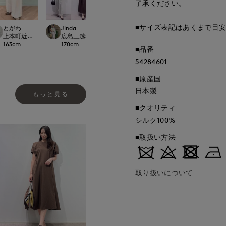
了承ください。
■サイズ表記はあくまで目
とがわ
Jinda
ao
ao
.international
上本町近鉄SUPERIORCLOSET
広島三越SUPERIORCLOSET
岡山天満屋SUPERIORCLOSET
岡山天満屋SUPERI
163
cm
170
cm
157
cm
157
cm
■品番
54284601
■原産国
日本製
もっと見る
■クオリティ
シルク100%
■取扱い方法
取り扱いについて