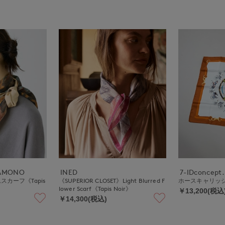
NAMONO
INED
7-IDconcept.
リムスカーフ《Tapis
《SUPERIOR CLOSET》Light Blurred F
ホースキャリッジ
lower Scarf《Tapis Noir》
￥13,200(税込
￥14,300(税込)