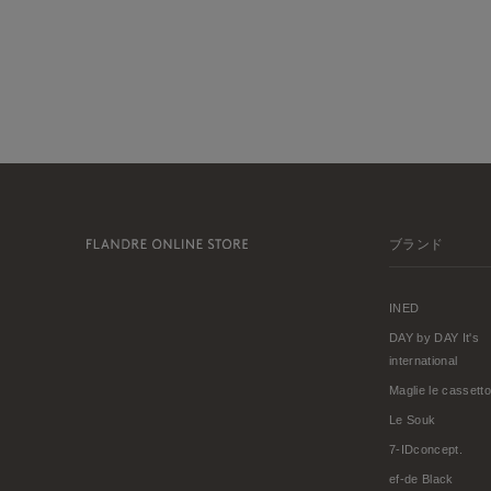
ブランド
INED
DAY by DAY It's
international
Maglie le cassetto
Le Souk
7-IDconcept.
ef-de Black