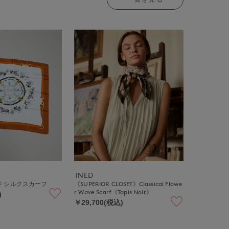
INED
 シルクスカーフ
《SUPERIOR CLOSET》Classical Flowe
r Wave Scarf《Tapis Noir》
)
￥29,700(税込)