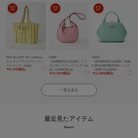
20%
40%
40%
OFF
OFF
OFF
DAY by DAY It's international
INED
INED
ストライプファブリックト
《SUPERIOR CLOSET》ソフ
《SUPERIOR CLOSET》FIGR
ートバッグ《beej》
トレザーラウンドバッグ sm
E SOUARE BOSTON バッグ
all《LORISTELLA》
《ADD CULUMN》
￥6,160(税込)
￥31,020(税込)
￥11,880(税込)
一覧を見る
最近見たアイテム
Recent