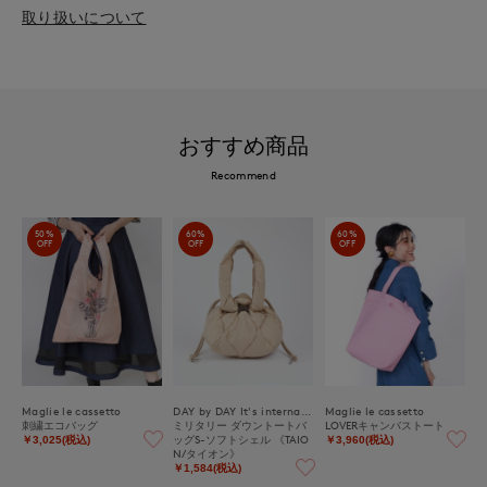
取り扱いについて
おすすめ商品
Recommend
50%
60%
60%
OFF
OFF
OFF
Maglie le cassetto
DAY by DAY It's international
Maglie le cassetto
刺繍エコバッグ
ミリタリー ダウントートバ
LOVERキャンバストート
ッグS-ソフトシェル 《TAIO
￥3,025(税込)
￥3,960(税込)
N/タイオン》
￥1,584(税込)