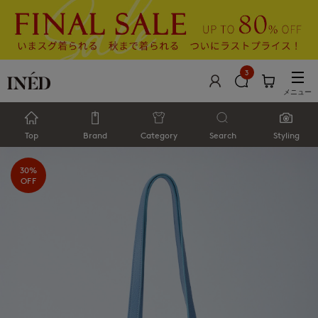
3
メニュー
Top
Brand
Category
Search
Styling
30%
OFF