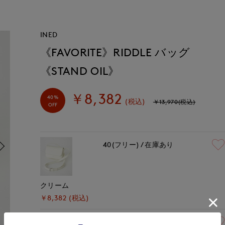
INED
《FAVORITE》RIDDLE バッグ
《STAND OIL》
￥8,382
40%
(税込)
￥13,970(税込)
OFF
40(フリー)
在庫あり
クリーム
￥8,382 (税込)
40(フリー)
残りわずか