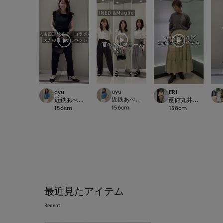
ayu
ayu
ERI
近鉄あべのハルカスINED
近鉄あべのハルカスINED
函館丸井今井INED
156
cm
156
cm
158
cm
最近見たアイテム
Recent