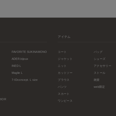
アイテム
FAVORITE SUKINAMONO
コート
バッグ
ADER.bijoux
ジャケット
シューズ
INED L
ニット
アクセサリー
Maglie L
カットソー
ストール
7-IDconcept. L size
ブラウス
雑貨
パンツ
web限定
スカート
ERIOR
ワンピース