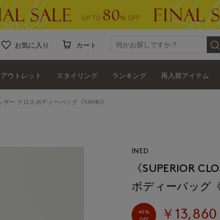
お気に入り
カート
アウトレット
スタイリング
ランキング
再入荷アイテム
スレザー クロスボディーバッグ《YAHKI》
INED
《SUPERIOR 
ボディーバッグ《Y
￥13,860
40%
OFF