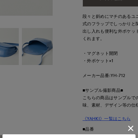
段々と斜めにマチのあるユ
式のフラップでしっかりと
出し入れも便利な外ポケッ
くれます。
・マグネット開閉
・外ポケット×1
メーカー品番:YH-712
■サンプル撮影商品■
こちらの商品はサンプルで
味、素材、デザイン等の仕
《YAHKI》一覧はこちら
■品番
50206339