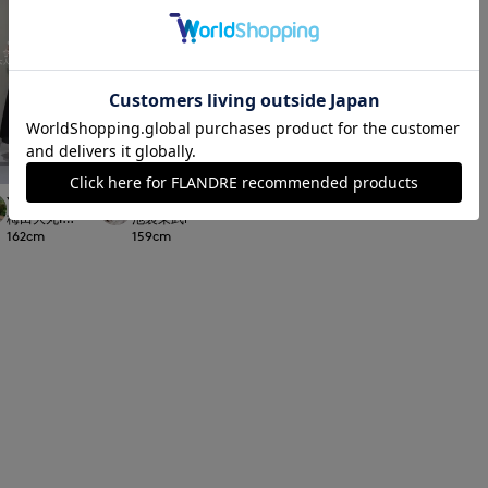
■原産国
中国製
■クオリティ
床革
■取扱い方法
取り扱いについて
YUMI
minami
ayu
ayu
梅田大丸INED
池袋東武ROBE SUPERIOR CLOSET
近鉄あべのハルカスINED
近鉄あべのハルカス
162
cm
159
cm
156
cm
156
cm