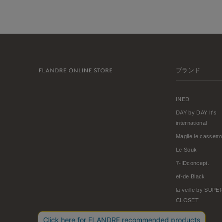
ブランド
INED
DAY by DAY It's
international
Maglie le cassetto
Le Souk
7-IDconcept.
ef-de Black
la veille by SUP
CLOSET