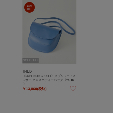
40%
OFF
SOLDOUT
INED
《SUPERIOR CLOSET》ダブルフェイス
レザー クロスボディーバッグ《YAHK
I》
￥13,860(税込)