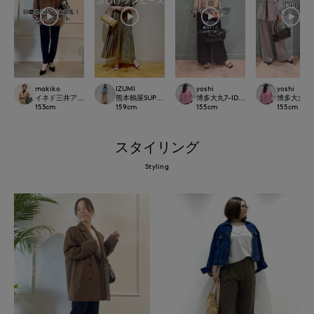
makiko
IZUMI
yoshi
yoshi
イネド三井アウトレットパーク多摩南大沢店
熊本鶴屋SUPERIOR CLOSET
博多大丸7-IDconcept.
博多大丸7-ID
153
cm
159
cm
155
cm
155
cm
スタイリング
Styling