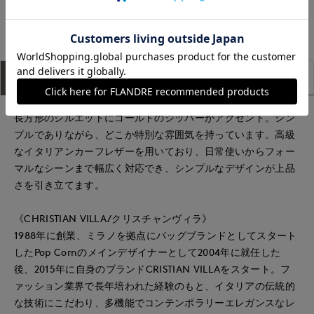
もっと見る
アイテム説明
サイズ詳細
購入レビュー
長方形のシルエットにゴールドのジッパーがアクセント。シン
プルでありながら、どこか特別な雰囲気を持っています。高級
なイタリアンカーフレザーを用いており、日常使いからフォー
マルなシーンまで幅広く対応でき、シンプルなデザインが上品
さを引き立てます。
《CHRISTIAN VILLA/クリスチャンヴィラ》
1988年に創業、ミラノを拠点にバッグブランドとしてスタート
したPop Cornのメインデザイナーとして2004年に就任した
後、2015年に自身のブランドCRISTIAN VILLAをスタート。フ
ァッション業界で長年培われた経験のもと、イタリアの伝統的
な技術にこだわり、多機能でコンテンポラリーエレガンスなレ