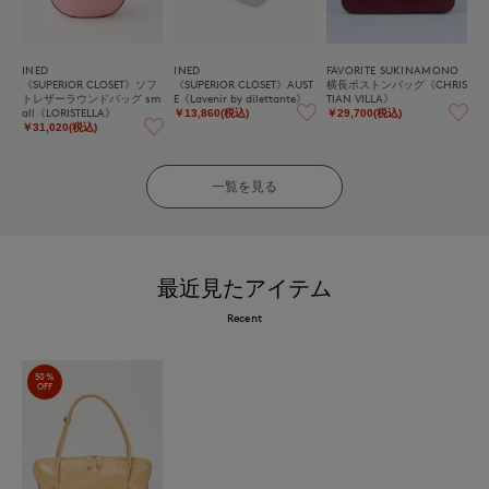
INED
INED
FAVORITE SUKINAMONO
《SUPERIOR CLOSET》ソフ
《SUPERIOR CLOSET》AUST
横長ボストンバッグ《CHRIS
トレザーラウンドバッグ sm
E《Lavenir by dilettante》
TIAN VILLA》
all《LORISTELLA》
￥13,860(税込)
￥29,700(税込)
￥31,020(税込)
一覧を見る
最近見たアイテム
Recent
50%
OFF