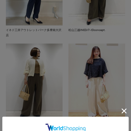
イネド三井アウトレットパーク多摩南大沢
松山三越INED/7-IDconcept.
店
松山三越INED/7-IDconcept.
熊本鶴屋SUPERIOR CLOSET