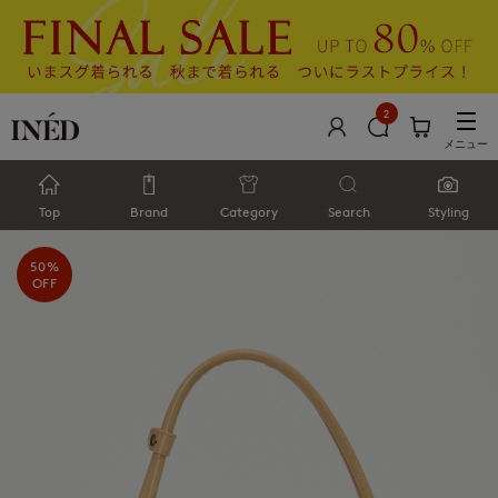
2
メニュー
Top
Brand
Category
Search
Styling
50%
OFF