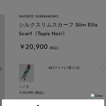
FAVORITE SUKINAMONO
シルクスリムスカーフ Slim Ellis
Scarf《Tapis Noir》
￥20,900
(税込)
40(フリー)
残り1点
ソノタ
￥20,900 (税込)