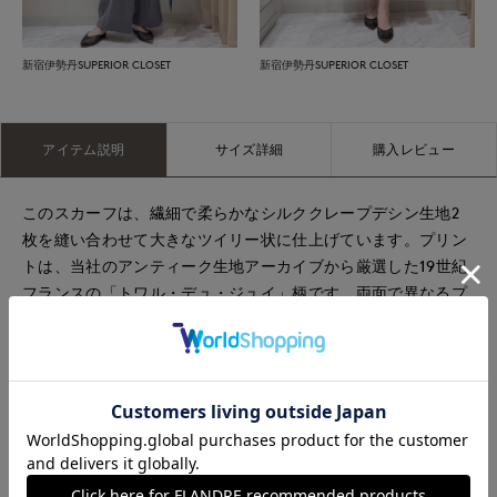
新宿伊勢丹SUPERIOR CLOSET
新宿伊勢丹SUPERIOR CLOSET
アイテム説明
サイズ詳細
購入レビュー
このスカーフは、繊細で柔らかなシルククレープデシン生地2
枚を縫い合わせて大きなツイリー状に仕上げています。プリン
トは、当社のアンティーク生地アーカイブから厳選した19世紀
フランスの「トワル・デュ・ジュイ」柄です。両面で異なるプ
リントが施されており、片面はアンティーク生地のプリント、
もう片面は濃紺色です。スカーフの両端は尖っているので、
様々な結び方が楽しめます。
・クレープデシンのダブルフェイス
・ドライクリーニング
・巾着袋付