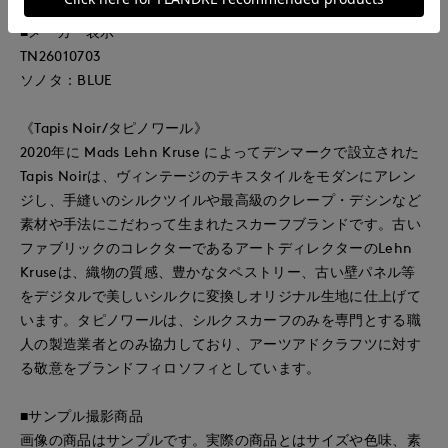
■メーカー表示
TN26010703
ソノタ：BLUE
《Tapis Noir/タピノワール》
2020年に Mads Lehn Kruse によってデンマークで設立された
Tapis Noirは、ヴィンテージのテキスタイルをモダンにアレン
ジし、手縫いのシルクツイルや最高級のクレープ・デシンなど
素材や手法にこだわって生まれたスカーフブランドです。古い
ファブリックのコレクターであるアートディレクターのLehn
Kruseは、織物の質感、豊かなタペストリー、古い壁パネル等
をデジタルで美しいシルクに変換しオリジナル生地に仕上げて
います。タピノワールは、シルクスカーフのみを専門とする職
人の製造業者とのみ協力しており、アーツアドクラフツに対す
る敬意をブランドフィロソフィとしています。
■サンプル撮影商品
画像の商品はサンプルです。実際の商品とはサイズや色味、素