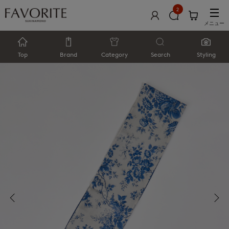
2
メニュー
Top
Brand
Category
Search
Styling