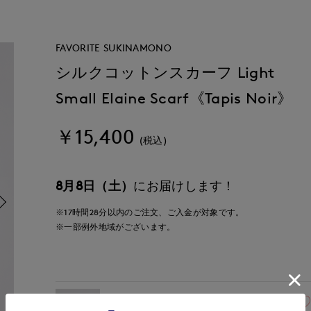
FAVORITE SUKINAMONO
シルクコットンスカーフ Light
Small Elaine Scarf《Tapis Noir》
￥15,400
(税込)
8月8日（土）
にお届けします！
※17時間
28分
以内
のご注文、ご入金が対象です。
※一部例外地域がございます。
40(フリー)
残りわずか