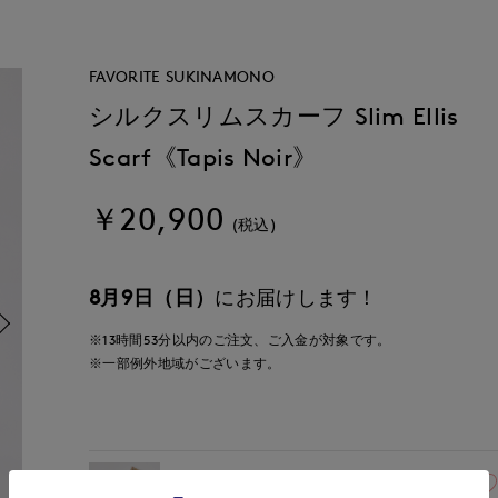
FAVORITE SUKINAMONO
シルクスリムスカーフ Slim Ellis
Scarf《Tapis Noir》
￥20,900
(税込)
8月9日（日）
にお届けします！
※13時間
53分
以内
のご注文、ご入金が対象です。
※一部例外地域がございます。
40(フリー)
残り1点