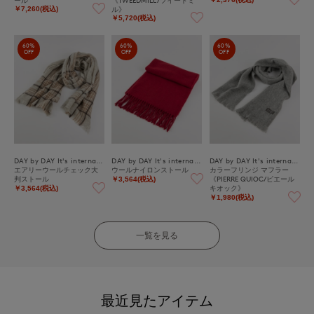
ル》
￥7,260(税込)
￥5,720(税込)
60%
60%
60%
OFF
OFF
OFF
DAY by DAY It's international
DAY by DAY It's international
DAY by DAY It's international
エアリーウールチェック大
ウールナイロンストール
カラーフリンジ マフラー
判ストール
《PIERRE QUIOC/ピエール
￥3,564(税込)
キオック》
￥3,564(税込)
￥1,980(税込)
一覧を見る
最近見たアイテム