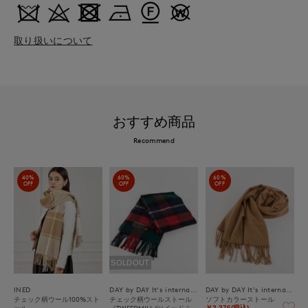
取り扱いについて
おすすめ商品
Recommend
40%
60%
60%
OFF
OFF
OFF
SOLDOUT
INED
DAY by DAY It's international
DAY by DAY It's international
チェック柄ウール100%スト
チェック柄ウールストール
ソフトカラーストール
ール
《TWEEDMILL/ツイードミ
￥2,376(税込)