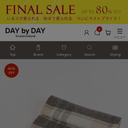
3
メニュー
Top
Brand
Category
Search
Styling
60%
OFF