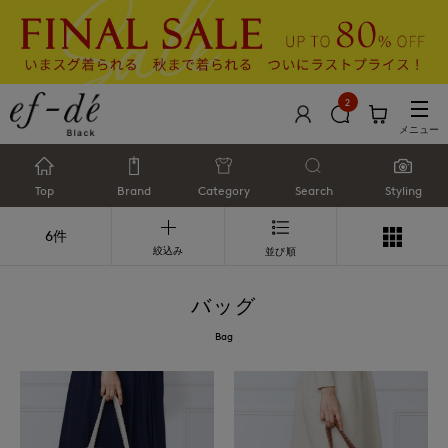
2
メニュー
Top
Brand
Category
Search
Styling
6件
絞込み
並び順
バッグ
Bag