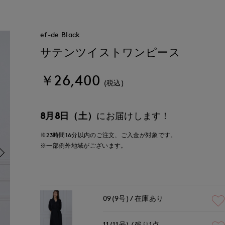
ef-de Black
サテンツイストワンピース
￥26,400
(税込)
8月8日（土）
にお届けします！
※23時間
16分
以内
のご注文、ご入金が対象です。
※一部例外地域がございます。
09(9号)
在庫あり
11(11号)
残り1点