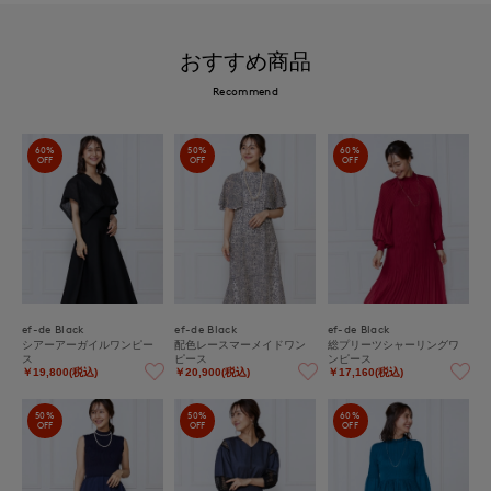
おすすめ商品
Recommend
60%
50%
60%
OFF
OFF
OFF
ef-de Black
ef-de Black
ef-de Black
シアーアーガイルワンピー
配色レースマーメイドワン
総プリーツシャーリングワ
ス
ピース
ンピース
￥19,800(税込)
￥20,900(税込)
￥17,160(税込)
50%
50%
60%
OFF
OFF
OFF