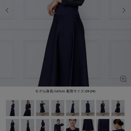
モデル身長:167cm
着用サイズ:09(M)