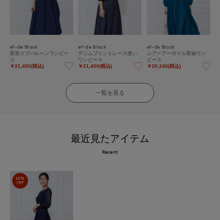
ef-de Black
ef-de Black
ef-de Black
変形リブバルーンワンピー
デニムプリントレース使い
シアーアーガイル長袖ワン
ス
ワンピース
ピース
￥21,450(税込)
￥21,450(税込)
￥20,240(税込)
一覧を見る
最近見たアイテム
Recent
60%
OFF