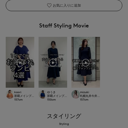
お気に入りに追加
Staff Styling Movie
kaori
ゆうき
mizuki
那覇メインプレイスI.T.'S.international
那覇メインプレイスI.T.'S.international
札幌丸井今井SUPERIOR CLOSET
157
cm
150
cm
157
cm
スタイリング
Styling