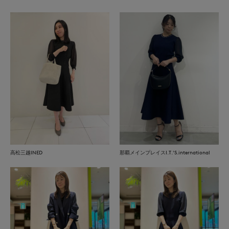
高松三越INED
那覇メインプレイスI.T.'S.international