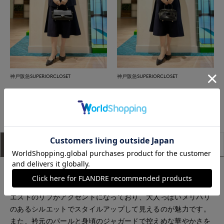
神戸阪急SUPERIORCLOSET
神戸阪急SUPERIORCLOSET
もっと見る
アイテム説明
サイズ詳細
購入レビュー
■デザイン
着心地の良さと、きちんとした見栄えが叶うニットドレス。ウ
エストのリブがアクセントになっており、大人っぽいメリハリ
のあるシルエットでスタイルアップして見えるのが魅力です。
また、衿元のパールと身頃のジャガードで控えめな華やかさを