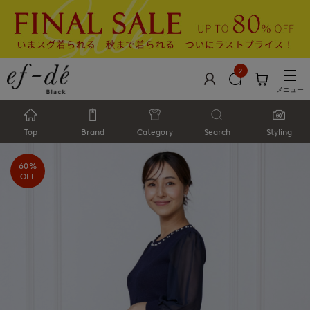
2
メニュー
Top
Brand
Category
Search
Styling
60%
OFF