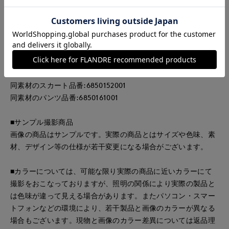
と感があるのが利点で、同素材のスカート、パンツを合わせた
セットアップスタイルもおすすめです。
・水洗い可
同素材のジャケット品番:6850141001
同素材のスカート品番:6850152001
同素材のパンツ品番:6850161001
■サンプル撮影商品
画像の商品はサンプルです。実際の商品とはサイズや色味、素
材、デザイン等の仕様が若干変更になる場合がございます。
■カラーについては、可能な限り実際の商品に近いカラーにて
撮影をおこなっておりますが、照明の関係により実際の製品と
は色味が違って見える場合があります。またパソコン・スマー
トフォンなどの環境により、若干製品と画像のカラーが異なる
場合もございます。現物と画像のカラー差異については返品理