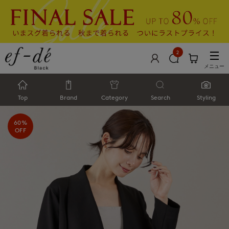
2
メニュー
Top
Brand
Category
Search
Styling
60%
OFF