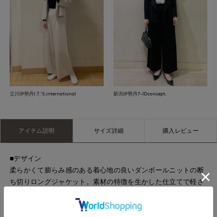
立川伊勢丹I.T.'S.international
新潟伊勢丹7-IDconcept.
アイテム説明
サイズ詳細
購入レビュー
■デザイン
柔らかくて膨らみ感のある着心地の良いダンボールニットの断
ち切りロングジャケット。素材の特徴を生かした仕立てで軽さ
があり、シワにもなりにくいので持ち歩きに便利です。衿元の
ドレープがエレガントで華やかですが、気負わずにさらりと羽
織れるジャケットです。ヒップが隠れる長め丈で程よくきちん