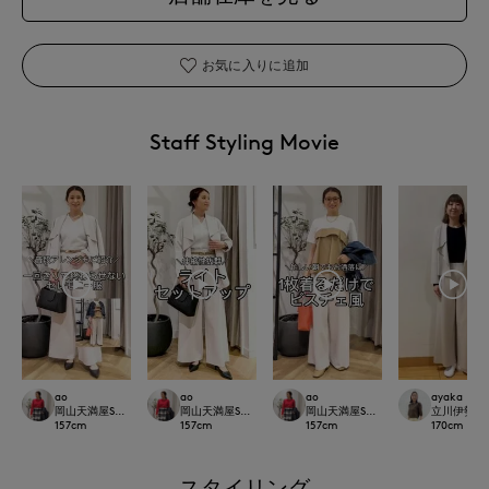
お気に入りに追加
Staff Styling Movie
ao
ao
ao
ayaka
岡山天満屋SUPERIORCLOSET
岡山天満屋SUPERIORCLOSET
岡山天満屋SUPERIORCLOSET
立川伊勢丹I.T.
157
cm
157
cm
157
cm
170
cm
スタイリング