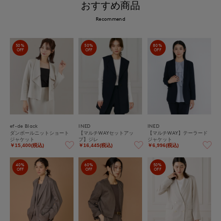
おすすめ商品
Recommend
50%
50%
80%
OFF
OFF
OFF
ef-de Black
INED
INED
ダンボールニットショート
【マルチWAYセットアッ
【マルチWAY】テーラード
ジャケット
プ】ジレ
ジャケット
￥15,400(税込)
￥16,445(税込)
￥6,996(税込)
40%
60%
50%
OFF
OFF
OFF