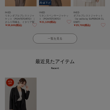
再値下げ
INED
INED
INED
リネンダブルブレストジャ
リネンスペンサージャケッ
ダブルブレストジャケット
ケット《PONTETORTO》｜
ト《PONTETORTO》
《la veille by SUPERIOR CL
さらり羽織る、イタリア製
OSET》
￥21,120(税込)
上質リネンのこなれダブル
￥39,600(税込)
￥29,700(税込)
ブレスト
一覧を見る
最近見たアイテム
Recent
60%
OFF