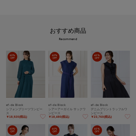
おすすめ商品
Recommend
60%
60%
40%
OFF
OFF
OFF
ef-de Black
ef-de Black
ef-de Black
シフォンプリーツワンピー
シアーアーガイル サックワ
デニムプリントラッフルワ
ス
ンピース
ンピース
￥18,920(税込)
￥18,480(税込)
￥23,760(税込)
60%
60%
60%
OFF
OFF
OFF