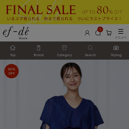
3
メニュー
Top
Brand
Category
Search
Styling
60%
OFF