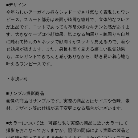
■デザイン
今年らしいアーガイル柄をシャドーでさり気なく表現したワン
ピース。スカート部分は表面が綺麗な総針で、立体的なフレア
が上品です。ニットであっても布帛の様なキチンと感がありま
す。大きなケープは小顔効果、気になる胸周り～腕周りも自然
に隠れて衿元のＶネックで顔周りがスッキリ見えるので、着や
せ効果が狙えます。また、身長も高く見える嬉しい視覚効果
も。エレガントできちんと感がありながら、動き易い着心地も
叶えるワンピースです。
・水洗い可
■サンプル撮影商品
画像の商品はサンプルです。実際の商品とはサイズや色味、素
材、デザイン等の仕様が若干変更になる場合がございます。
■カラーについては、可能な限り実際の商品に近いカラーにて
撮影をおこなっておりますが、照明の関係により実際の製品と
は色味が違って見える場合があります。またパソコン・スマー