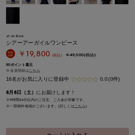
ef-de Black
シアーアーガイルワンピース
￥19,800
60%
￥49,500(税込)
(税込)
OFF
90ポイント還元
会員登録は
こちら
16名がお気に入りに登録中
0.0
(0件)
8月8日（土）
にお届けします！
※9時間
26分
以内
のご注文、ご入金が対象です。
※一部例外地域がございます。(詳しくは
こちら
)