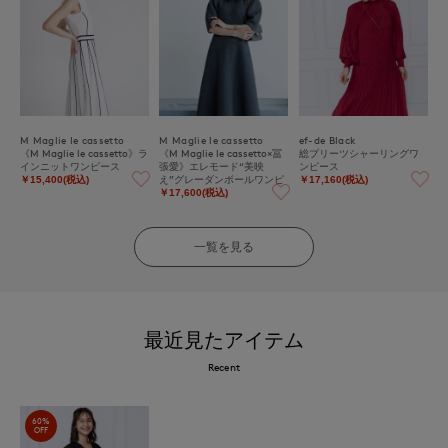
M Maglie le cassetto
M Maglie le cassetto
ef-de Black
《M Maglie le cassetto》ラ
《M Maglie le cassetto×冨
総プリーツシャーリングワ
インニットワンピース
張愛》エレモード“美映
ンピース
え”グレーダンボールワンピ
￥15,400(税込)
￥17,160(税込)
ース
￥17,600(税込)
一覧を見る
最近見たアイテム
Recent
60%
OFF