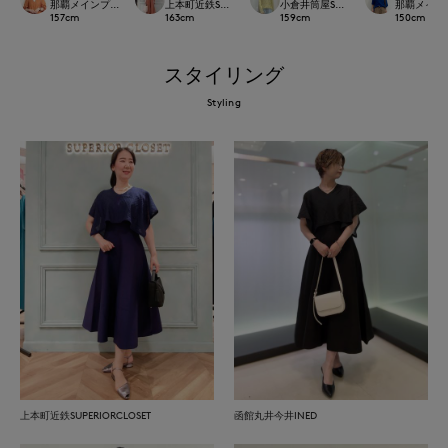
那覇メインプレイスI.T.'S.international
上本町近鉄SUPERIORCLOSET
小倉井筒屋SUPERIOR CLOSET
那覇メインプレイ
157
cm
163
cm
159
cm
150
cm
スタイリング
Styling
上本町近鉄SUPERIORCLOSET
函館丸井今井INED