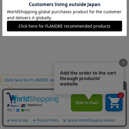
09(9号)
残り1点
1週間前後で出荷予定
11(11号)
在庫あり