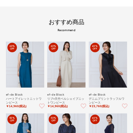
おすすめ商品
Recommend
60%
60%
40%
OFF
OFF
OFF
ef-de Black
ef-de Black
ef-de Black
ハートアイレットニットワ
リブ×天竺ベルシェイプニッ
デニムプリントラッフルワ
ンピース
トワンピース
ンピース
￥14,960(税込)
￥14,960(税込)
￥23,760(税込)
50%
50%
60%
OFF
OFF
OFF