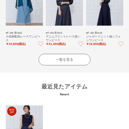
ef-de Black
ef-de Black
ef-de Black
小花柄配色レースワンピー
デニムプリントレース使い
ジャガードニット袖シフォ
ス
ワンピース
ンワンピース
￥19,800(税込)
￥21,450(税込)
￥19,800(税込)
一覧を見る
最近見たアイテム
Recent
50%
OFF