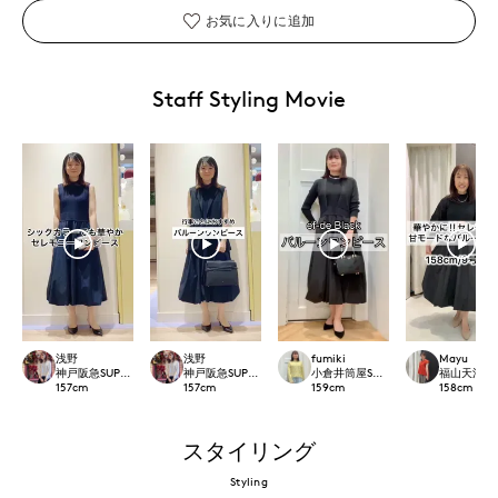
お気に入りに追加
Staff Styling Movie
浅野
浅野
fumiki
Mayu
神戸阪急SUPERIORCLOSET
神戸阪急SUPERIORCLOSET
小倉井筒屋SUPERIOR CLOSET
福山天満屋店IN
157
cm
157
cm
159
cm
158
cm
スタイリング
Styling