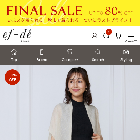
3
メニュー
Top
Brand
Category
Search
Styling
50%
OFF