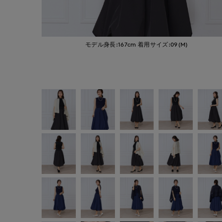
モデル身長:167cm
着用サイズ:09(M)