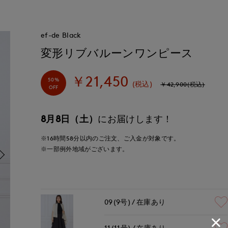
ef-de Black
変形リブバルーンワンピース
￥21,450
50%
(税込)
￥42,900(税込)
OFF
8月8日（土）
にお届けします！
※16時間
58分
以内
のご注文、ご入金が対象です。
※一部例外地域がございます。
09(9号)
在庫あり
11(11号)
在庫あり