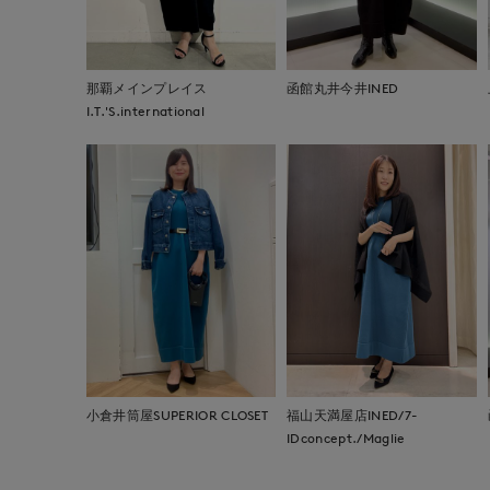
那覇メインプレイス
函館丸井今井INED
I.T.'S.international
小倉井筒屋SUPERIOR CLOSET
福山天満屋店INED/7-
IDconcept./Maglie