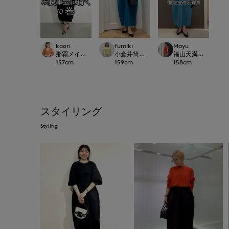
kaori
fumiki
Mayu
那覇メインプレイスI.T.'S.international
小倉井筒屋SUPERIOR CLOSET
福山天満屋店INED/7-I
157
cm
159
cm
158
cm
スタイリング
Styling