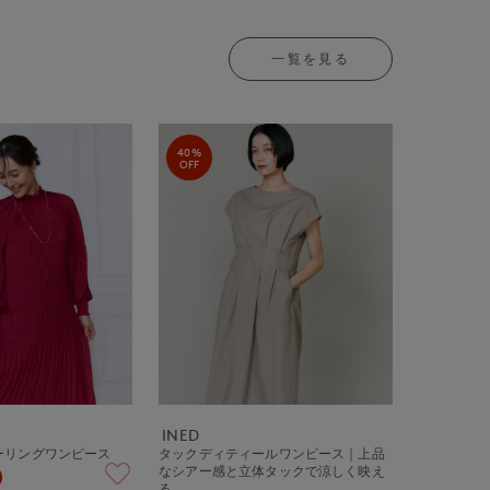
一覧を見る
40%
OFF
INED
ーリングワンピース
タックディティールワンピース｜上品
なシアー感と立体タックで涼しく映え
)
る