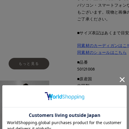
パソコン・スマートフォン
もございます。現物と画像
ご了承ください。
Dconcept./Maglie
■サイズ表記はあくまで目
同素材のカーディガンはこ
同素材のショールはこちら
■品番
もっと見る
50121008
■原産国
中国製
■クオリティ
ポリエステル100%
■取扱い方法