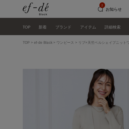
2
お知らせ
TOP
新着
ブランド
アイテム
詳細検索
TOP
ef-de Black
ワンピース
リブ×天竺ベルシェイプニット