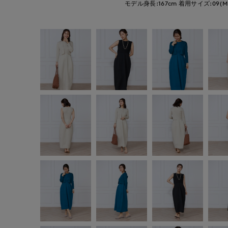
モデル身長:167cm
着用サイズ:09(M