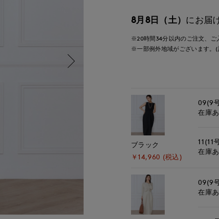
8月8日（土）
にお届
※20時間
34分
以内
のご注文、ご
※一部例外地域がございます。(
09(9
在庫
11(11
ブラック
在庫
￥14,960 (税込)
09(9
在庫