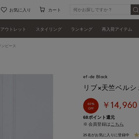
お気に入り
カート
アウトレット
スタイリング
ランキング
再入荷アイテム
ワンピース
ef-de Black
リブ×天竺ベル
￥14,960
60%
OFF
68ポイント還元
会員登録は
こちら
25名がお気に入りに登録中