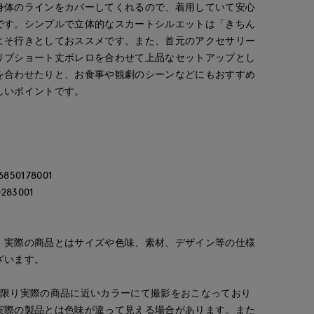
身体のラインをカバーしてくれるので、着用していて安心
です。シンプルで立体的なスカートシルエットは「きちん
よそ行きとしておススメです。また、首元のアクセサリー
リブショート丈ボレロを合わせて上品なセットアップとし
を合わせたりと、お食事や観劇のシーンなどにもおすすめ
しいポイントです。
0178001
83001
。実際の商品とはサイズや色味、素材、デザイン等の仕様
ざいます。
な限り実際の商品に近いカラーにて撮影をおこなっており
実際の製品とは色味が違って見える場合があります。また