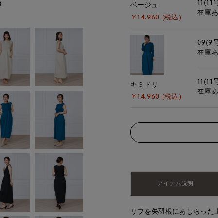
11(11
)
モデル身長:167cm
ベージュ
在庫
￥14,960 (税込)
09(9
在庫
11(11
キミドリ
在庫
￥14,960 (税込)
アイテム説明
リブを矢羽根にあしらった