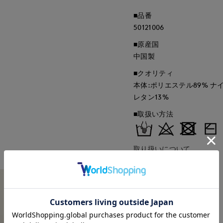
■品番
50121006
■原産国
中国製
■クオリティ
本体:ポリエステル89% ナ
レタン13%
■取扱い方法
取り扱いについて