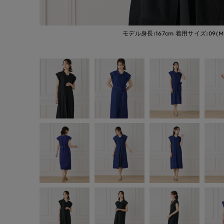
モデル身長:167cm
着用サイズ:09(M