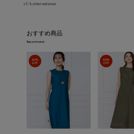
I.T.'S.international
おすすめ商品
Recommend
60%
60%
OFF
OFF