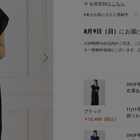
会員登録は
こちら
9名がお気に入りに登録中
8月9日（日）
にお届
※29時間
15分
以内
のご注文、ご
※一部例外地域がございます。(
09(9
在庫
11(11
ブラック
残り
￥18,480 (税込)
09(9