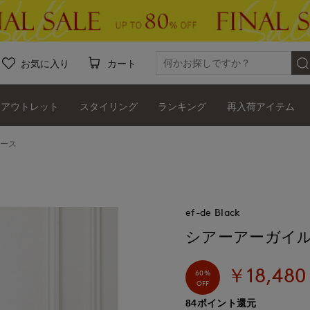
お気に入り
カート
アウトレット
スタイリング
ランキング
再入荷アイテム
ピース
ef-de Black
シアーアーガイル
￥18,480
60%
OFF
84ポイント還元