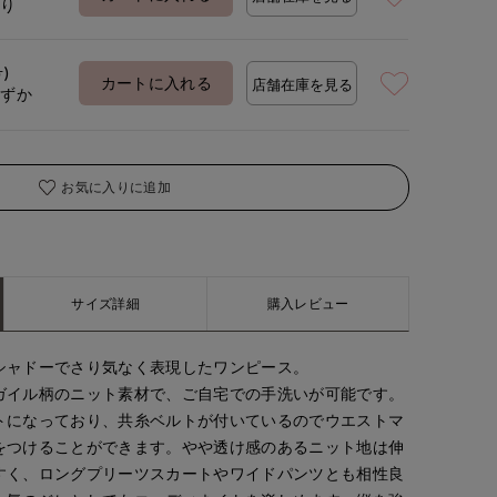
あり
号)
着用サイズ:09(M)
カートに入れる
店舗在庫を見る
わずか
お気に入りに追加
サイズ詳細
購入レビュー
シャドーでさり気なく表現したワンピース。
ガイル柄のニット素材で、ご自宅での手洗いが可能です。
トになっており、共糸ベルトが付いているのでウエストマ
をつけることができます。やや透け感のあるニット地は伸
すく、ロングプリーツスカートやワイドパンツとも相性良