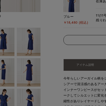
在庫
11(11
)
モデル身長:167cm
ブルー
残り
￥18,480 (税込)
アイテム説明
今年らしいアーガイル柄を
シアーで清涼感のあるアー
インナーワンピースがセッ
ークしてシルエットに変化
縮性がありレイヤードしや