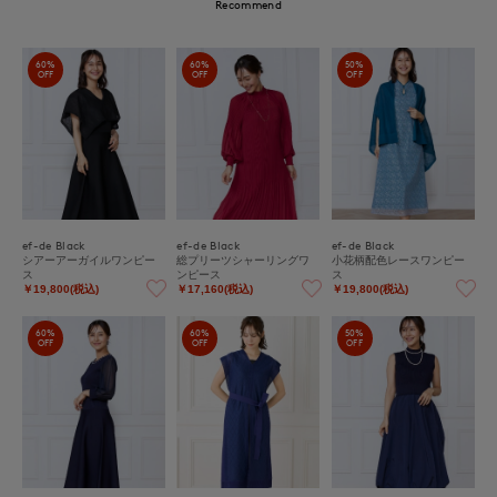
Recommend
60%
60%
50%
OFF
OFF
OFF
ef-de Black
ef-de Black
ef-de Black
シアーアーガイルワンピー
総プリーツシャーリングワ
小花柄配色レースワンピー
ス
ンピース
ス
￥19,800(税込)
￥17,160(税込)
￥19,800(税込)
60%
60%
50%
OFF
OFF
OFF