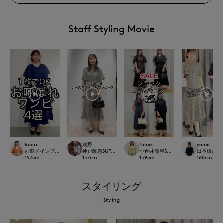
Staff Styling Movie
kaori
浅野
fumiki
yama
那覇メインプレイスI.T.'S.international
神戸阪急SUPERIORCLOSET
小倉井筒屋SUPERIOR CLOSET
日本橋高島屋S
157
cm
157
cm
159
cm
160
cm
スタイリング
Styling