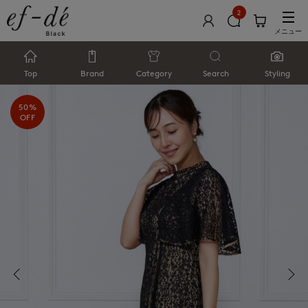
2
メニュー
Top
Brand
Category
Search
Styling
50%
OFF