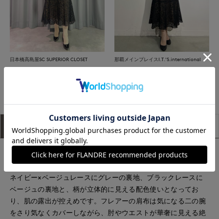
日本橋高島屋SC SUPERIOR CLOSET
那覇メインプレイスI.T.'S.international
もっと見る
アイテム説明
サイズ詳細
購入レビュー
■デザイン
配色使いの大人っぽい小花柄のレースワンピース。
ネイビー×ベージュレースにグレーの裏地、ブラックレースに
ベージュの裏地と、柄が立体的に見える配色使いとなってお
り、肌の露出が控えめです。フレアーの肩布は気になる二の腕
をさり気なくカバーしながら、肘やウエストが華奢に見える絶