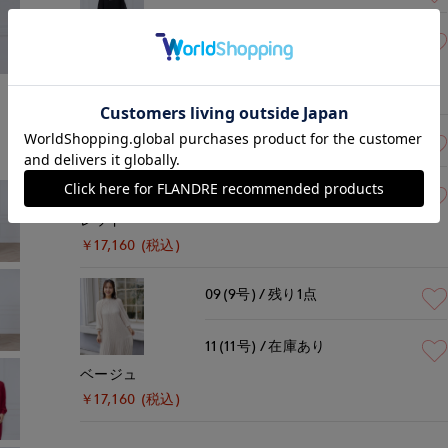
11(11号)
在庫なし
ブラック
モデル身長:167cm
着用サイズ:09(M)
￥17,160 (税込)
09(9号)
残り1点
11(11号)
残りわずか
レッド
￥17,160 (税込)
09(9号)
残り1点
11(11号)
在庫あり
ベージュ
￥17,160 (税込)