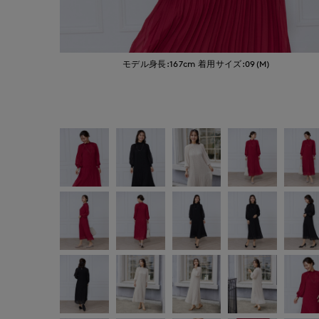
モデル身長:167cm
着用サイズ:09(M)