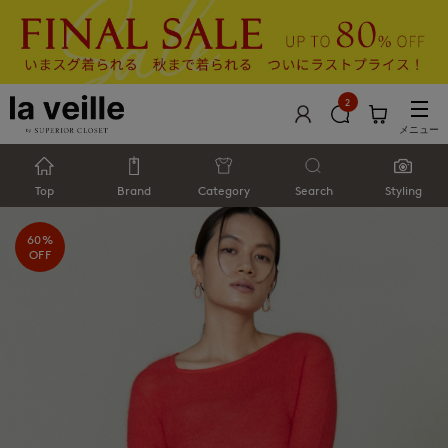
2
メニュー
Top
Brand
Category
Search
Styling
60%
OFF