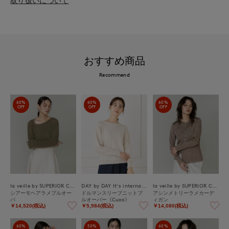
取り扱いについて
おすすめ商品
Recommend
60%
60%
60%
OFF
OFF
OFF
la veille by SUPERIOR CLOSET
DAY by DAY It's international
la veille by SUPERIOR CLOSET
シアーモヘアラメプルオー
ドルマンスリーブニットプ
アシンメトリーラメカーデ
バ
ルオーバー《Cuoo》
ィガン
￥14,520(税込)
￥5,984(税込)
￥14,080(税込)
60%
50%
60%