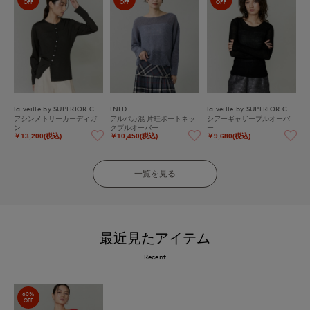
OFF
OFF
OFF
la veille by SUPERIOR CLOSET
INED
la veille by SUPERIOR CLOSET
アシンメトリーカーディガ
アルパカ混 片畦ボートネッ
シアーギャザープルオーバ
ン
クプルオーバー
ー
￥13,200(税込)
￥10,450(税込)
￥9,680(税込)
一覧を見る
最近見たアイテム
Recent
60%
OFF