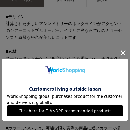
■デザイン
計算された美しいアシンメトリーのネックラインがアクセント
のシアーニットプルオーバー。イタリア糸ならではのカラーセ
ンスと綺麗な発色が美しいニットです。
■素材
スーパーキッドモヘアは風合いがとても柔らかく、チクチクし
にくい上質で繊細な素材です。
■下げ札サイズ表記
2＝（M/9号）
■サンプル撮影商品
画像の商品はサンプルです。実際の商品とはサイズや色味、素
材、デザイン等の仕様が若干変更になる場合がございます。
■カラーについては、可能な限り実際の商品に近いカラーで撮