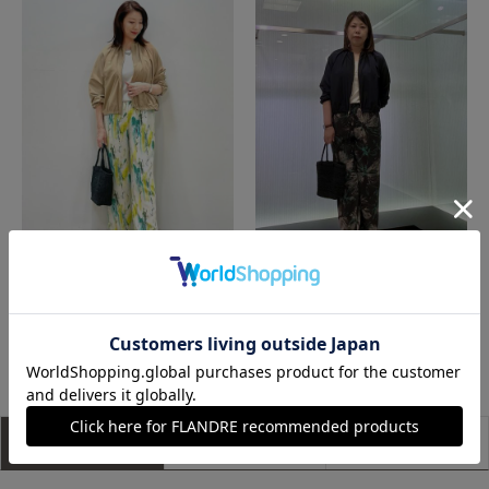
富山大和7-IDconcept.
函館丸井今井INED
もっと見る
アイテム説明
サイズ詳細
購入レビュー