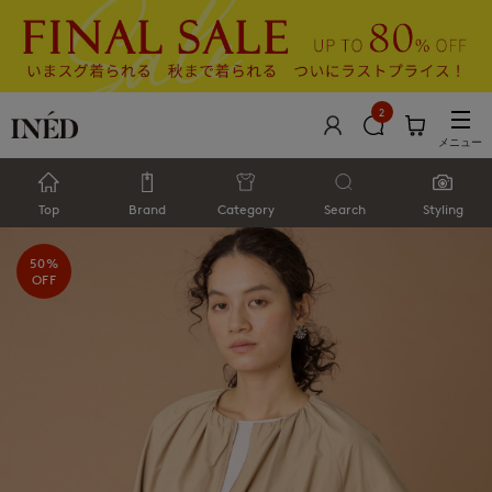
2
メニュー
Top
Brand
Category
Search
Styling
50%
OFF