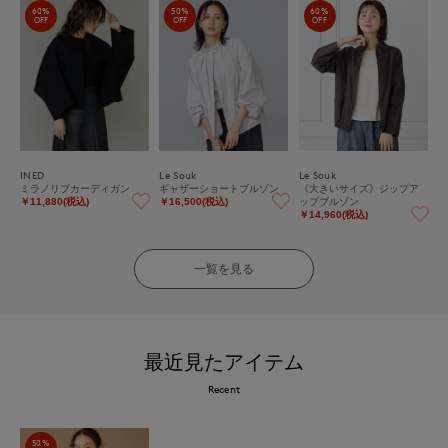
60%
50%
60%
OFF
OFF
OFF
INED
Le Souk
Le Souk
ミラノリブカーディガン
ギャザーショートブルゾン
《大きいサイズ》ジップア
ップブルゾン
￥11,880(税込)
￥16,500(税込)
￥14,960(税込)
一覧を見る
最近見たアイテム
Recent
50%