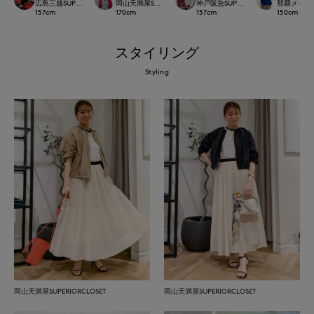
広島三越SUPERIORCLOSET
岡山天満屋SUPERIORCLOSET
神戸阪急SUPERIORCLOSET
那覇メインプレイ
157
cm
170
cm
157
cm
150
cm
スタイリング
Styling
岡山天満屋SUPERIORCLOSET
岡山天満屋SUPERIORCLOSET