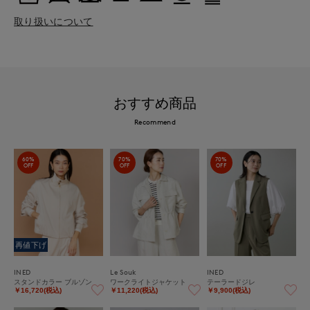
取り扱いについて
おすすめ商品
Recommend
60%
70%
70%
OFF
OFF
OFF
再値下げ
INED
Le Souk
INED
スタンドカラー ブルゾン
ワークライトジャケット
テーラードジレ
￥16,720(税込)
￥11,220(税込)
￥9,900(税込)