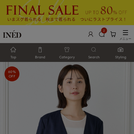
2
メニュー
Top
Brand
Category
Search
Styling
60%
OFF