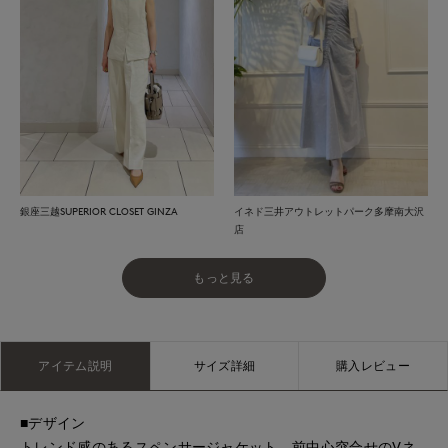
銀座三越SUPERIOR CLOSET GINZA
イネド三井アウトレットパーク多摩南大沢
店
もっと見る
アイテム説明
サイズ詳細
購入レビュー
■デザイン
トレンド感のあるスペンサージャケット。前中心突合せのVネ