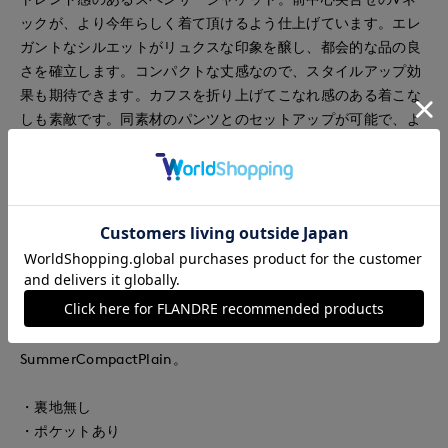
ックが、より今年らしく着て頂けるよう仕上げています。エレ
ガントなシルエットがリュクスな印象を醸し、都会的な品の良
さを確立します。コンパクトな丈感なので、スタイルアップ効
果も期待できます。カフスを折り上げてこなれ感のある着こな
しも素敵です。同素材のパンツとのセットアップが可能で、よ
りモードなスタイリングが完成します。内側の 配色のパイピン
グが存在感があり、高見えさせてくれます。
■素材
メゾン系ブランドも手がけるイタリアのメーカー、ポンテトル
トのファブリックを採用。通気性や吸湿性に富む夏に最適な原
料麻を縦糸に100％使用、強撚ヴィスコースストレッチと組み
合わせることで清涼感あふれるタッチ（肌触り）とコンフォー
トネス（ストレッチ）も加えたオールマイティに使用頂ける
SummerCompactPlain。
・裏地無し
・ポケットあり