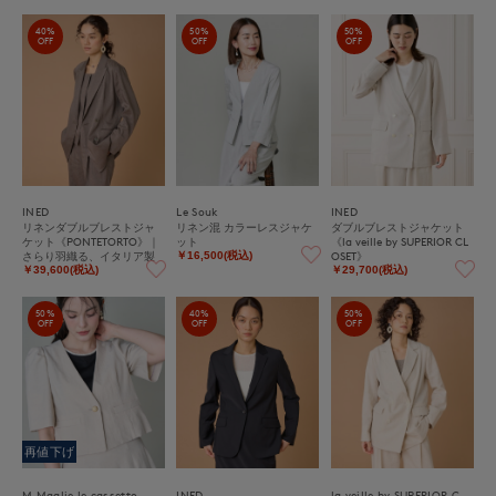
40%
50%
50%
OFF
OFF
OFF
INED
Le Souk
INED
リネンダブルブレストジャ
リネン混 カラーレスジャケ
ダブルブレストジャケット
ケット《PONTETORTO》｜
ット
《la veille by SUPERIOR CL
さらり羽織る、イタリア製
OSET》
￥16,500(税込)
上質リネンのこなれダブル
￥39,600(税込)
￥29,700(税込)
ブレスト
50%
40%
50%
OFF
OFF
OFF
再値下げ
M Maglie le cassetto
INED
la veille by SUPERIOR CLOSET