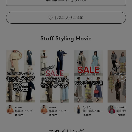
お気に入りに追加
Staff Styling Movie
kaori
kaori
たけだ
tanaka
那覇メインプレイスI.T.'S.international
那覇メインプレイスI.T.'S.international
富山大和7-IDconcept.
岡山天満屋SU
157
cm
157
cm
163
cm
170
cm
スタイリング