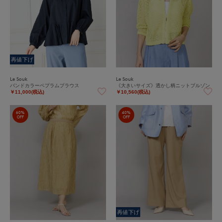
再値下げ
Le Souk
Le Souk
バンドカラーペプラムブラウス
《大きいサイズ》透かし柄ニットブルゾン
￥11,000(税込)
￥10,560(税込)
60%
40%
OFF
OFF
再値下げ