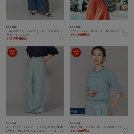
Le Souk
Le Souk
リネン混ワイドパンツ｜ドレープが美しい
ラウンドハンドルバッグ《NESS CRAFT》
上品ワイドパンツ
￥6,490(税込)
￥12,650(税込)
60%
50%
OFF
OFF
再値下げ
Le Souk
Le Souk
タックワイドパンツ ｜上品な表情と快適
透かし柄リブクルーネックプルオーバー
な穿き心地を叶える美シルエットワイドパ
￥9,955(税込)