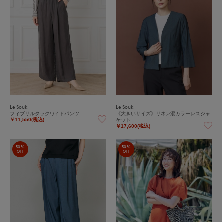
Le Souk
Le Souk
フィブリルタックワイドパンツ
《大きいサイズ》リネン混カラーレスジャ
ケット
￥11,550(税込)
￥17,600(税込)
50%
50%
OFF
OFF