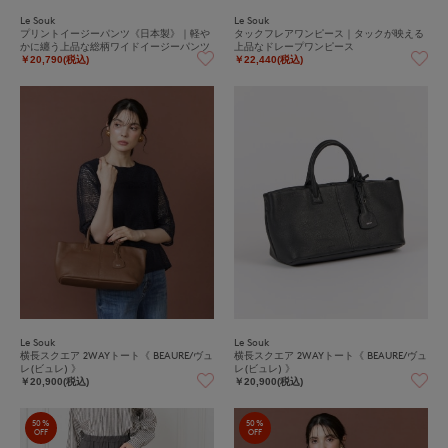
Le Souk
Le Souk
プリントイージーパンツ《日本製》｜軽や
タックフレアワンピース｜タックが映える
かに纏う上品な総柄ワイドイージーパンツ
上品なドレープワンピース
￥20,790(税込)
￥22,440(税込)
Le Souk
Le Souk
横長スクエア 2WAYトート《 BEAURE/ヴュ
横長スクエア 2WAYトート《 BEAURE/ヴュ
レ(ビュレ) 》
レ(ビュレ) 》
￥20,900(税込)
￥20,900(税込)
50%
50%
OFF
OFF