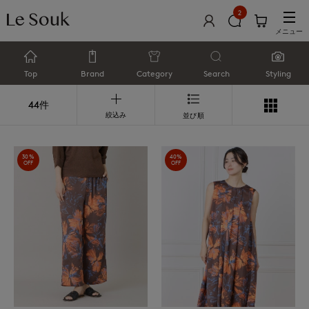
2
メニュー
Top
Brand
Category
Search
Styling
44件
絞込み
並び順
30%
40%
OFF
OFF