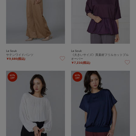
Le Souk
Le Souk
サテンワイドパンツ
《大きいサイズ》異素材フリルカットプル
オーバー
￥9,680(税込)
￥7,216(税込)
60%
60%
OFF
OFF