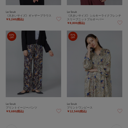
Le Souk
Le Souk
《大きいサイズ》ギャザーブラウス
《大きいサイズ》シルキーライクフレンチ
スリーブニットプルオーバー
￥9,240(税込)
￥8,800(税込)
60%
70%
OFF
OFF
Le Souk
Le Souk
プリントイージーパンツ
プリントワンピース
￥9,680(税込)
￥12,540(税込)