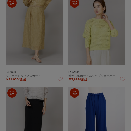
60%
60%
OFF
OFF
Le Souk
Le Souk
ジャカードタックスカート
透かし柄ボートネックプルオーバー
￥11,000(税込)
￥7,964(税込)
60%
70%
OFF
OFF