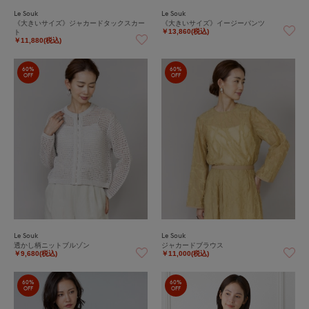
Le Souk
Le Souk
《大きいサイズ》ジャカードタックスカー
《大きいサイズ》イージーパンツ
ト
￥13,860(税込)
￥11,880(税込)
60%
60%
OFF
OFF
Le Souk
Le Souk
透かし柄ニットブルゾン
ジャカードブラウス
￥9,680(税込)
￥11,000(税込)
60%
60%
OFF
OFF