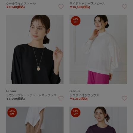
ウールライクストール
サイドギャザーワンピース
￥9,240(税込)
￥16,500(税込)
60%
OFF
Le Souk
Le Souk
ラウンドプレートチャームネックレス
ボウタイ付きブラウス
￥6,600(税込)
￥8,360(税込)
60%
60%
OFF
OFF