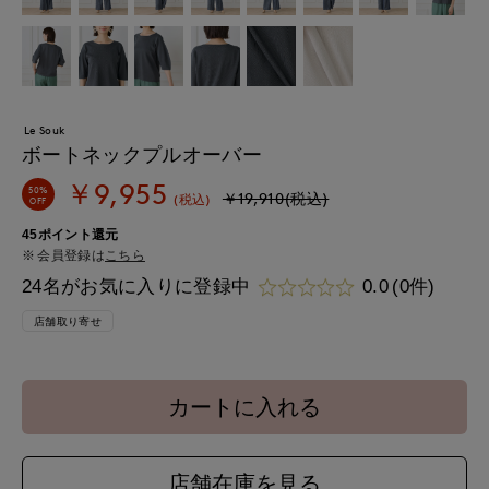
Le Souk
ボートネックプルオーバー
￥9,955
50%
￥19,910(税込)
(税込)
OFF
45ポイント還元
会員登録は
こちら
24名がお気に入りに登録中
0.0
(0件)
店舗取り寄せ
カートに入れる
店舗在庫を見る