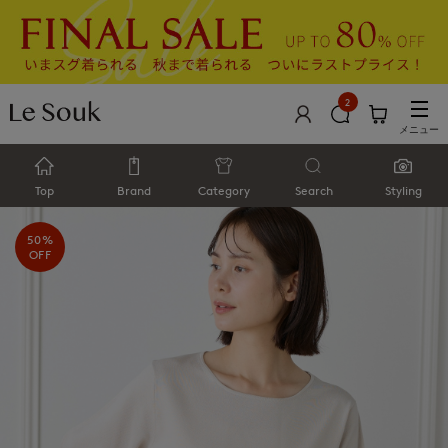
2
メニュー
Top
Brand
Category
Search
Styling
50%
OFF