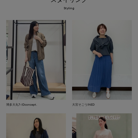
Styling
博多大丸7-IDconcept.
大宮そごうINED