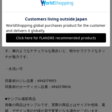
り入れやすい一枚です。ニットならではの成型テクニックで仕
上げた、ふんわりとした袖がさりげないポイントに。首まわり
を美しく見せるすっきりとしたボートネックと、二の腕をカバ
ーする安心感のある袖丈も魅力です。
■素材
マニラ麻由来の紙から生まれたペーパーヤーンを使用。吸汗性
に優れ、汗ばむ季節でもベタつきにくく快適な着心地を叶えま
す。麻のようなナチュラルな風合いと、軽やかでドライなタッ
チが魅力です。
・水洗い可
同素材のジレ品番：6962179015
同素材のカーディガン品番：6962178016
■サンプル撮影商品
画像の商品はサンプルです。実際の商品とはサイズや色味、素
材、デザイン等の仕様が若干変更になる場合がございます。