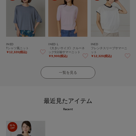
INED
INED L
INED
Tシャツ風ニット
《大きいサイズ》クルーネ
フレンチスリーブサマーニ
ック5分袖サマーニット
ット
￥12,320(税込)
￥9,900(税込)
￥12,320(税込)
一覧を見る
最近見たアイテム
Recent
50%
OFF