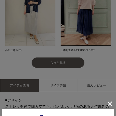
高松三越INED
上本町近鉄SUPERIORCLOSET
もっと見る
アイテム説明
サイズ詳細
購入レビュー
■デザイン
ストレッチ糸で編み立てた、ほどよいハリ感のある天竺編みの
プルオーバー。さらりとした軽やかな着心地で、デイリーに取