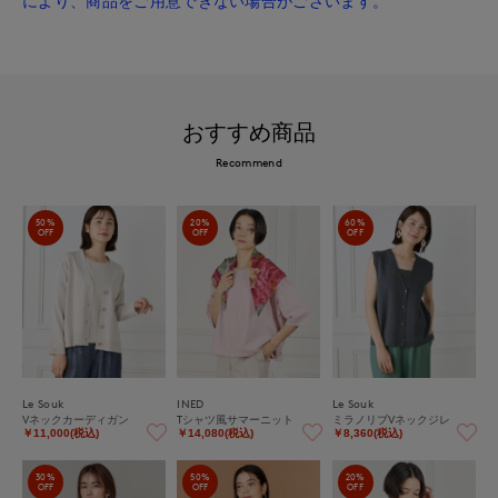
により、商品をご用意できない場合がございます。
おすすめ商品
Recommend
50%
20%
60%
OFF
OFF
OFF
Le Souk
INED
Le Souk
Vネックカーディガン
Tシャツ風サマーニット
ミラノリブVネックジレ
￥11,000(税込)
￥14,080(税込)
￥8,360(税込)
30%
50%
20%
OFF
OFF
OFF