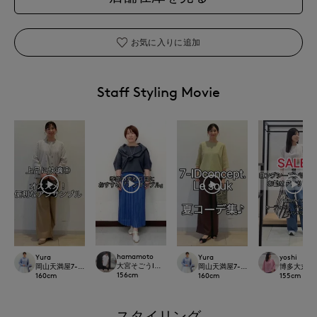
お気に入りに追加
Staff Styling Movie
hamamoto
Yura
Yura
yoshi
大宮そごうINED
岡山天満屋7-IDconcept.
岡山天満屋7-IDconcept.
博多大丸7-ID
156
cm
160
cm
160
cm
155
cm
スタイリング