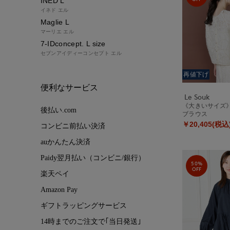
INED L
イネド エル
Maglie L
マーリエ エル
7-IDconcept. L size
セブンアイディーコンセプト エル
再値下げ
便利なサービス
Le Souk
《大きいサイズ》
後払い.com
ブラウス
￥20,405(税込
コンビニ前払い決済
auかんたん決済
Paidy翌月払い（コンビニ/銀行）
50%
OFF
楽天ペイ
Amazon Pay
ギフトラッピングサービス
14時までのご注文で｢当日発送｣