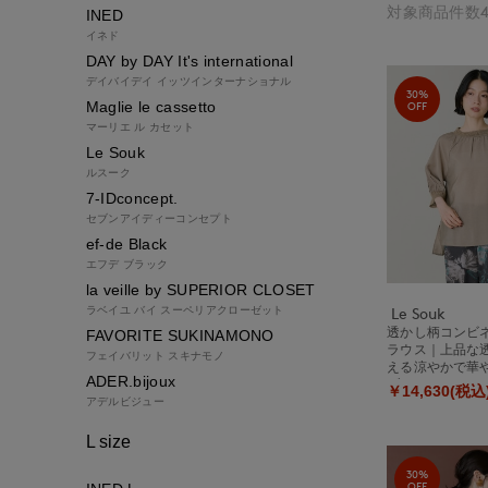
対象商品件数4
INED
イネド
DAY by DAY It's international
デイバイデイ イッツインターナショナル
30%
Maglie le cassetto
OFF
マーリエ ル カセット
Le Souk
ルスーク
7-IDconcept.
セブンアイディーコンセプト
ef-de Black
エフデ ブラック
la veille by SUPERIOR CLOSET
ラベイユ バイ スーペリアクローゼット
Le Souk
透かし柄コンビ
FAVORITE SUKINAMONO
ラウス｜上品な
フェイバリット スキナモノ
える涼やかで華
ADER.bijoux
ブラウス
￥14,630(税込
アデルビジュー
L size
30%
OFF