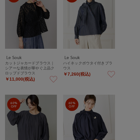
Le Souk
Le Souk
カットジャカードブラウス｜
ハイネックボウタイ付きブラ
シアーな表情が華やぐ上品ク
ウス
ロップドブラウス
￥7,260(税込)
￥11,000(税込)
60%
60%
OFF
OFF