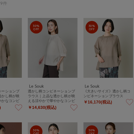
9件
30%
30%
OFF
OFF
Le Souk
Le Souk
ネーションブ
透かし柄コンビネーションブ
《大きいサイズ》透かし柄コ
透かし柄が映
ラウス｜上品な透かし柄が映
ンビネーションブラウス
やかなコンビ
える涼やかで華やかなコンビ
￥16,170(税込)
ブラウス
)
￥14,630(税込)
30%
50%
OFF
OFF