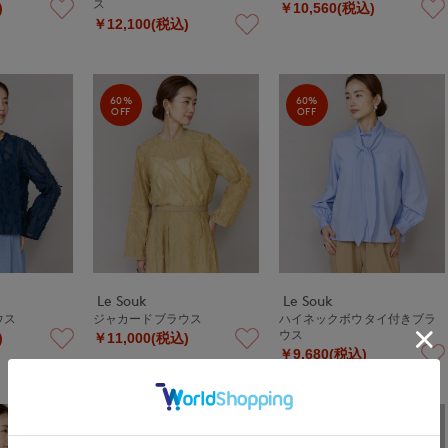
ス
)
￥10,560(税込)
￥12,100(税込)
60%
60%
OFF
OFF
Le Souk
Le Souk
ウス
ジャカードブラウス
ハイネックボウタイ付きブラ
ウス
)
￥11,000(税込)
￥9,680(税込)
60%
60%
OFF
OFF