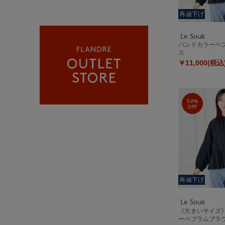
再値下げ
Le Souk
バンドカラーペ
ス
￥11,000(税込
50%
OFF
再値下げ
Le Souk
《大きいサイズ
ーペプラムブラ