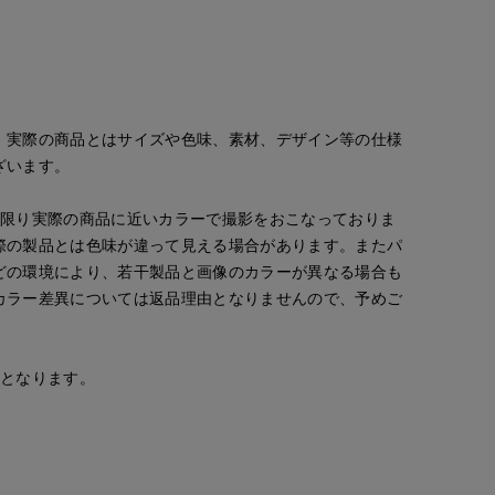
。実際の商品とはサイズや色味、素材、デザイン等の仕様
ざいます。
oke
Yura
Mayu
岡山天満屋7-IDconcept.
岡山天満屋7-IDconcept.
福山天満屋店INED/7-IDconcept./Mag
151
cm
160
cm
158
cm
な限り実際の商品に近いカラーで撮影をおこなっておりま
際の製品とは色味が違って見える場合があります。またパ
どの環境により、若干製品と画像のカラーが異なる場合も
カラー差異については返品理由となりませんので、予めご
安となります。