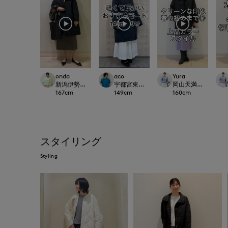
onda
aco
Yura
新潟伊勢丹7-IDconcept.
宇都宮東武7-IDconcept./INED
岡山天満屋7-IDconc
167
cm
149
cm
160
cm
スタイリング
Styling