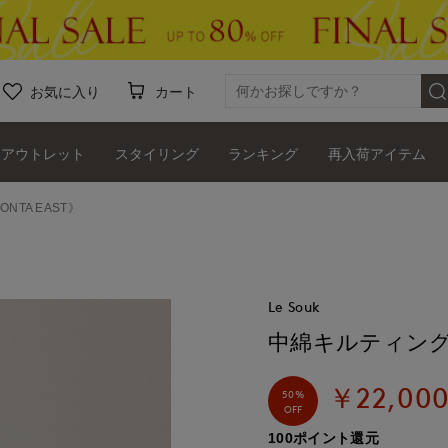
お気に入り
カート
アウトレット
スタイリング
ランキング
再入荷アイテム
TA EAST》
Le Souk
中綿キルティングス
￥22,00
50%
OFF
100ポイント還元