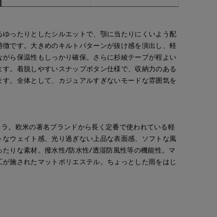
るゆったりとしたシルエットで、顎に当たりにくいよう配
特徴です。大きめのキルトパターンが抜け感を演出し、軽
ながら保温性もしっかり確保。さらに杉綾テープが程よい
ます。着脱しやすいスナップボタン仕様で、収納力のある
ます。全体として、カジュアルすぎないモードな雰囲気を
/ケミラ。欧米の著名ブランドから長く定番で使われている軽
トなウェイト感、光り過ぎない上品な表面感、ソフトな風
ったりな素材。撥水性/防水性/透湿防風性等の機能性。マ
工が施されたマットポリエステル。ちょっとした雨をはじ
。