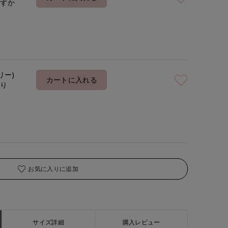
わずか
着用サイズ:00(M)
モデ
リー)
カートに入れる
あり
お気に入りに追加
サイズ詳細
購入レビュー