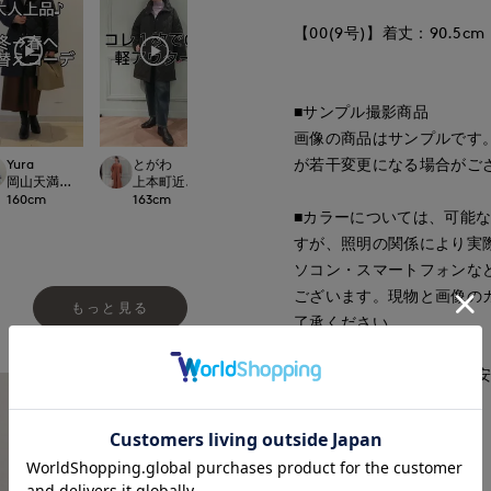
【00(9号)】着丈：90.5cm
■サンプル撮影商品
画像の商品はサンプルです
が若干変更になる場合がご
Yura
とがわ
Yura
hamamoto
ept.
岡山天満屋7-IDconcept.
上本町近鉄SUPERIORCLOSET
岡山天満屋7-IDconcept.
大宮そごうINED
160
cm
163
cm
160
cm
156
cm
■カラーについては、可能
すが、照明の関係により実
ソコン・スマートフォンな
ございます。現物と画像の
もっと見る
了承ください。
■サイズ表記はあくまで目
■品番
54114035
■原産国