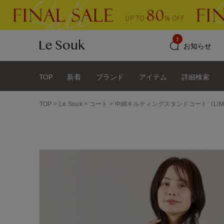
3
お知らせ
TOP
新着
ブランド
アイテム
詳細検索
TOP
Le Souk
コート
中綿キルティングスタンドコート《LIMON