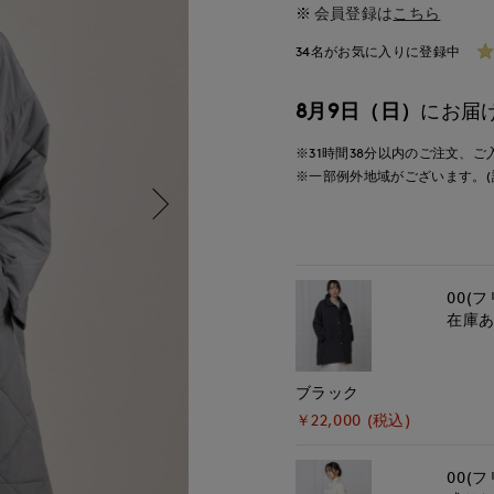
会員登録は
こちら
34名がお気に入りに登録中
8月9日（日）
にお届
※31時間
38分
以内
のご注文、ご
※一部例外地域がございます。(
00(フ
在庫
ブラック
￥22,000 (税込)
00(フ