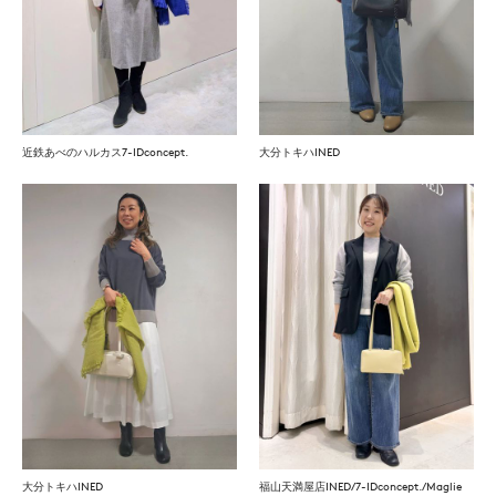
近鉄あべのハルカス7-IDconcept.
大分トキハINED
大分トキハINED
福山天満屋店INED/7-IDconcept./Maglie