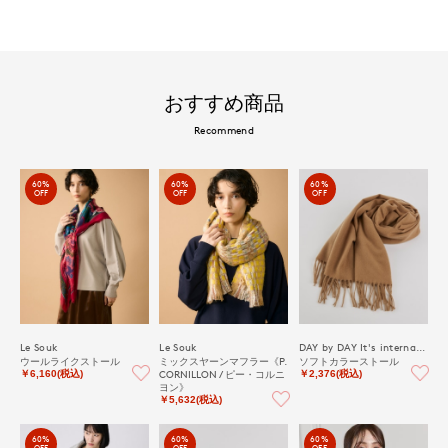
おすすめ商品
Recommend
60%
60%
60%
OFF
OFF
OFF
Le Souk
Le Souk
DAY by DAY It's international
ウールライクストール
ミックスヤーンマフラー《P.
ソフトカラーストール
CORNILLON / ピー・コルニ
￥6,160(税込)
￥2,376(税込)
ヨン》
￥5,632(税込)
60%
60%
60%