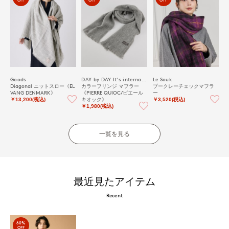
OFF
OFF
OFF
Goods
DAY by DAY It's international
Le Souk
Diagonal ニットスロー《EL
カラーフリンジ マフラー
ブークレーチェックマフラ
VANG DENMARK》
《PIERRE QUIOC/ピエール
ー
キオック》
￥13,200(税込)
￥3,520(税込)
￥1,980(税込)
一覧を見る
最近見たアイテム
Recent
60%
OFF