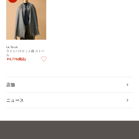
Le Souk
ライトバスケット織 ストー
ル
￥6,776(税込)
店舗
ニュース