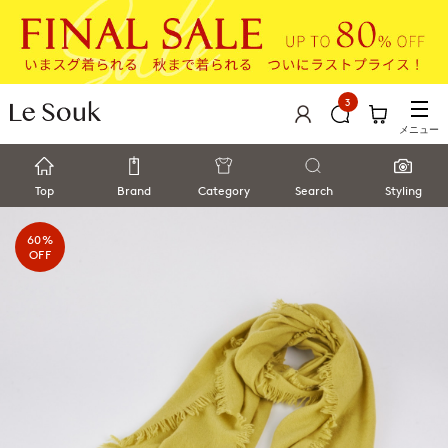
3
メニュー
Top
Brand
Category
Search
Styling
60%
OFF