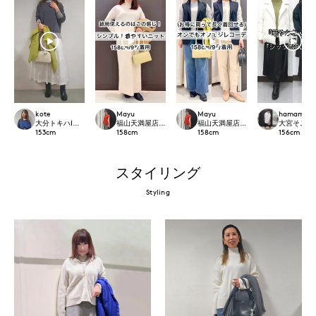
kote
Mayu
Mayu
hamamoto
大分トキハINED
福山天満屋店INED/7-IDconcept./Maglie
福山天満屋店INED/7-IDconcept./Mag
大宮そごうI
153
cm
158
cm
158
cm
156
cm
スタイリング
Styling