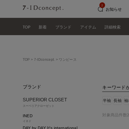
2
お知らせ
TOP
新着
ブランド
アイテム
詳細検索
TOP
7-IDconcept.
ワンピース
ブランド
キーワード
SUPERIOR CLOSET
半袖
長袖
袖
スーペリアクローゼット
対象商品件数2
INED
イネド
DAY by DAY It's international