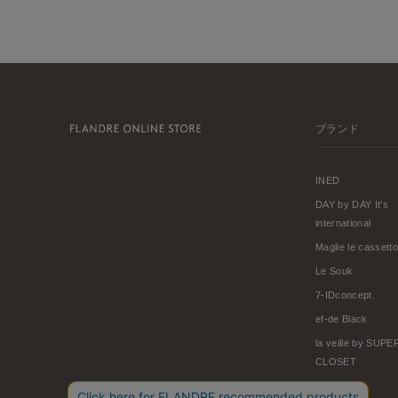
ブランド
INED
DAY by DAY It's
international
Maglie le cassetto
Le Souk
7-IDconcept.
ef-de Black
la veille by SUP
CLOSET