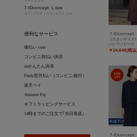
マーリエ エル
7-IDconcept. L size
セブンアイディーコンセプト エル
7-IDconcept.
便利なサービス
《大きいサイズ
ジレワンピース
後払い.com
￥24,640(税込
コンビニ前払い決済
auかんたん決済
60%
Paidy翌月払い（コンビニ/銀行）
OFF
楽天ペイ
Amazon Pay
ギフトラッピングサービス
14時までのご注文で｢当日発送｣
再値下げ
7-IDconcept.