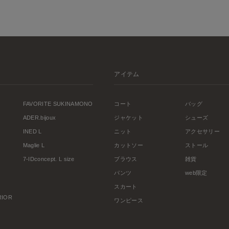
アイテム
FAVORITE SUKINAMONO
コート
バッグ
ADER.bijoux
ジャケット
シューズ
INED L
ニット
アクセサリー
Maglie L
カットソー
ストール
7-IDconcept. L size
ブラウス
雑貨
パンツ
web限定
スカート
ERIOR
ワンピース