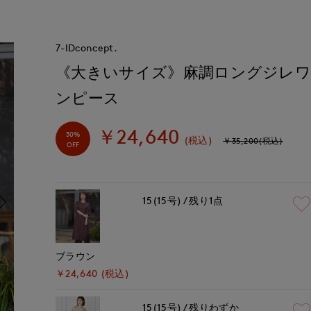
7-IDconcept.
《大きいサイズ》麻調ロングジレ
ンピース
￥24,640
30%
(税込)
￥35,200(税込)
OFF
15(15号)
残り1点
ブラウン
￥24,640 (税込)
15(15号)
残りわずか