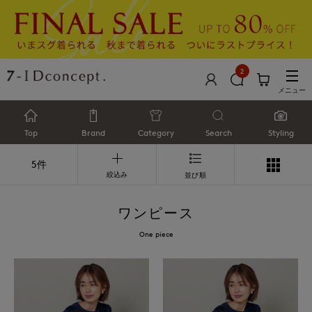
2
メニュー
Top
Brand
Category
Search
Styling
5件
絞込み
並び順
ワンピース
One piece