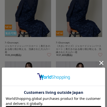
NEW
返品可能
NEW
7-IDconcept.
7-IDconcept.
ジャカードジャンパースカート｜奥行きの
《大きいサイズ》ジャカードジャンパース
ある織り柄が映える、洗練された大人の一
カート｜奥行きのある織り柄が映える、洗
着
練された大人の一着
￥35,200(税込)
￥37,400(税込)