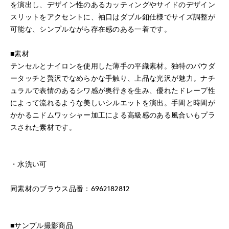
を演出し、デザイン性のあるカッティングやサイドのデザイン
スリットをアクセントに、袖口はダブル釦仕様でサイズ調整が
可能な、シンプルながら存在感のある一着です。
■素材
テンセルとナイロンを使用した薄手の平織素材。独特のパウダ
ータッチと贅沢でなめらかな手触り、上品な光沢が魅力。ナチ
ュラルで表情のあるシワ感が奥行きを生み、優れたドレープ性
によって流れるような美しいシルエットを演出。手間と時間が
かかるニドムワッシャー加工による高級感のある風合いもプラ
スされた素材です。
・水洗い可
同素材のブラウス品番：6962182812
■サンプル撮影商品