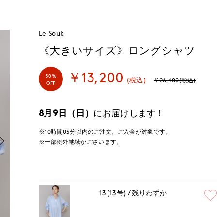
Le Souk
《大きいサイズ》ロングシャツ
￥13,200
50%
(税込)
￥26,400(税込)
OFF
8月9日（日）
にお届けします！
※10時間
05分
以内
のご注文、ご入金が対象です。
※一部例外地域がございます。
13(13号)
残りわずか