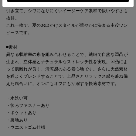
動くたびにふわりと揺れるティアードデザインが女性らしさを
引き立て、シワになりにくいイージーケア素材で扱いやすさも
抜群。
これ一枚で、夏のお出かけスタイルが華やかに決まる主役ワン
ピースです。
■素材
異なる収縮率の糸を組み合わせることで、繊細で自然な凹凸が
生まれ、立体感とナチュラルなストレッチ性を実現。凹凸によ
って肌離れが良く、清涼感のある着心地です。さらに天然素材
を程よくブレンドすることで、上品さとリラックス感を兼ね備
えた風合いに。オンにもオフにも活躍する快適素材です。
・水洗い可
・後ろファスナーあり
・ポケットあり
・裏地あり
・ウエストゴム仕様