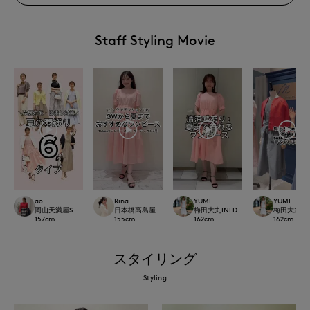
Staff Styling Movie
ao
Rina
YUMI
YUMI
岡山天満屋SUPERIORCLOSET
日本橋高島屋M Maglie le cassetto
梅田大丸INED
梅田大丸IN
157
cm
155
cm
162
cm
162
cm
スタイリング
Styling