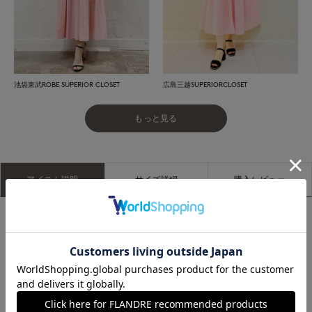
池袋東武ROBE SUPERIOR CLOSET
広島三越SUPERIORCLOSET
もっと見る
アイテム説明
サイズ詳細
購入レビュー
オリジナルのピンクカラーが目を惹く、軽やかで涼しげな凹凸
素材を使用したティアードワンピース。
肌離れが良く、適度な袖丈が大人の上品さを演出し、袖にあし
らったパールが華やかなアクセントに。
空気をはらんだような軽い着心地で、汗ばむ季節でも快適に過
ごせます。