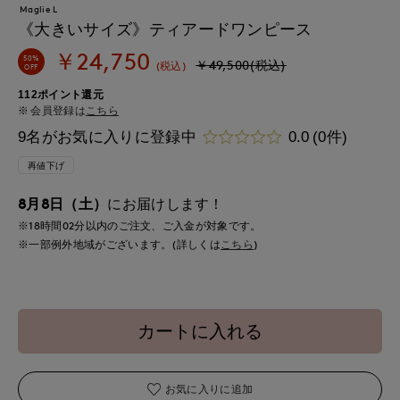
Maglie L
《大きいサイズ》ティアードワンピース
￥24,750
50%
￥49,500(税込)
(税込)
OFF
112ポイント還元
会員登録は
こちら
9名がお気に入りに登録中
0.0
(0件)
再値下げ
8月8日（土）
にお届けします！
※18時間
02分
以内
のご注文、ご入金が対象です。
※一部例外地域がございます。(詳しくは
こちら
)
カートに入れる
お気に入りに追加