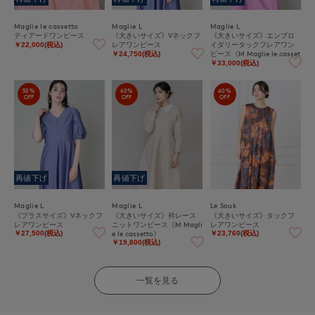
Maglie le cassetto
Maglie L
Maglie L
ティアードワンピース
《大きいサイズ》Vネックフ
《大きいサイズ》エンブロ
レアワンピース
イダリータックフレアワン
￥22,000(税込)
ピース《M Maglie le casset
￥24,750(税込)
to》
￥33,000(税込)
50%
60%
40%
OFF
OFF
OFF
再値下げ
再値下げ
Maglie L
Maglie L
Le Souk
《プラスサイズ》Vネックフ
《大きいサイズ》衿レース
《大きいサイズ》タックフ
レアワンピース
ニットワンピース《M Magli
レアワンピース
e le cassetto》
￥27,500(税込)
￥23,760(税込)
￥19,800(税込)
一覧を見る