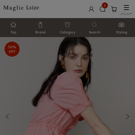
2
メニュー
Top
Brand
Category
Search
Styling
50%
OFF