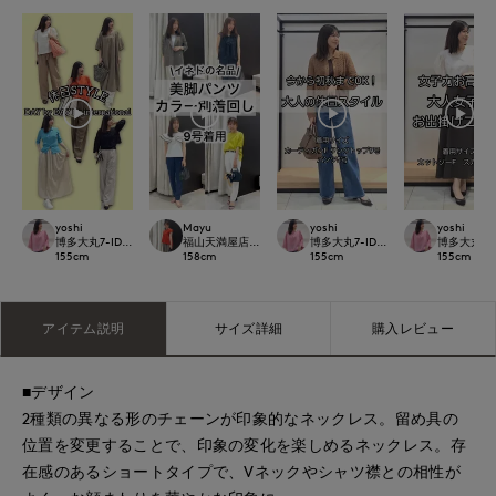
yoshi
Mayu
yoshi
yoshi
博多大丸7-IDconcept.
福山天満屋店INED/7-IDconcept./Maglie
博多大丸7-IDconcept.
博多大丸7-ID
155
cm
158
cm
155
cm
155
cm
アイテム説明
サイズ詳細
購入レビュー
■デザイン
2種類の異なる形のチェーンが印象的なネックレス。留め具の
位置を変更することで、印象の変化を楽しめるネックレス。存
在感のあるショートタイプで、Vネックやシャツ襟との相性が