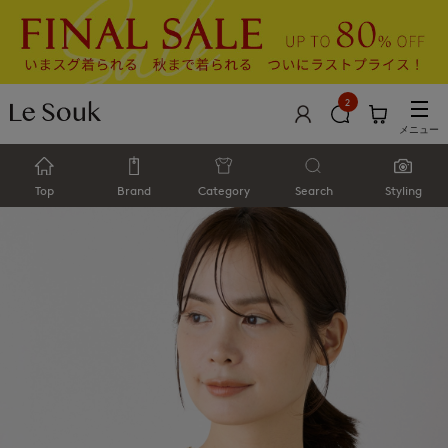
2
メニュー
Top
Brand
Category
Search
Styling