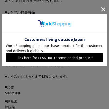
よく、お顔まわりを華やかな印象に。
■サンプル撮影商品
画像の商品はサンプルです。実際の商品とはサイズや色味、素
材、デザイン等の仕様が若干変更になる場合がございます。
■カラーについては、可能な限り実際の商品に近いカラーで撮
影をおこなっておりますが、照明の関係により実際の製品とは
色味が違って見える場合があります。またパソコン・スマート
フォンなどの環境により、若干製品と画像のカラーが異なる場
合もございます。現物と画像のカラー差異については返品理由
となりませんので、予めご了承ください。
■サイズ表記はあくまで目安となります。
■品番
50295001
■原産国
韓国製