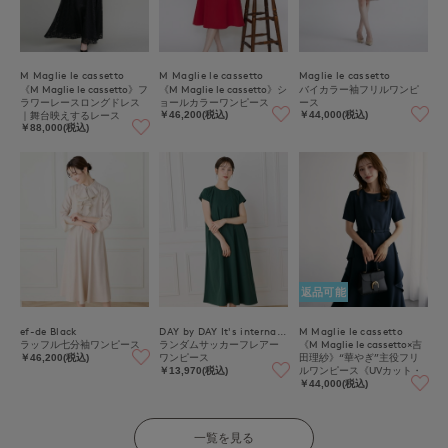
M Maglie le cassetto
M Maglie le cassetto
Maglie le cassetto
《M Maglie le cassetto》フ
《M Maglie le cassetto》シ
バイカラー袖フリルワンピ
ラワーレースロングドレス
ョールカラーワンピース
ース
｜舞台映えするレース
￥46,200(税込)
￥44,000(税込)
￥88,000(税込)
返品可能
ef-de Black
DAY by DAY It's international
M Maglie le cassetto
ラッフル七分袖ワンピース
ランダムサッカーフレアー
《M Maglie le cassetto×吉
ワンピース
田理紗》“華やぎ”主役フリ
￥46,200(税込)
ルワンピース《UVカット・
￥13,970(税込)
吸水速乾》
￥44,000(税込)
一覧を見る