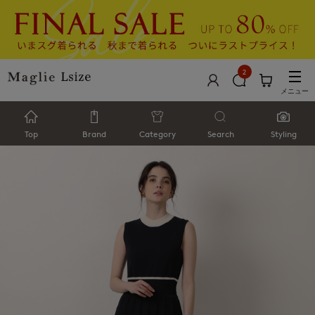
2
メニュー
Top
Brand
Category
Search
Styling