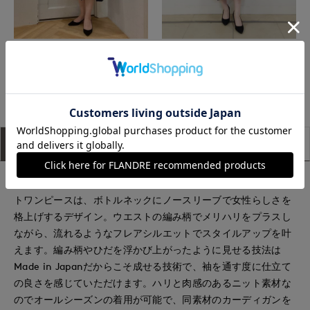
小倉井筒屋SUPERIOR CLOSET
池袋東武ROBE SUPERIOR CLOSET
もっと見る
アイテム説明
サイズ詳細
購入レビュー
オールマイティなネイビーにベージュの配色が上品な定番ニッ
トワンピースは、ボトルネックにノースリーブで女性らしさを
格上げするデザイン。ウエストの編み柄でメリハリをプラスし
ながら、流れるようなフレアシルエットでスタイルアップを叶
えます。編み柄やひだを浮かび上がったように見せる技法は
Made in Japanだからこそ成せる技術で、袖を通す度に仕立て
の良さを感じていただけます。ハリと肉感のあるニット素材な
のでオールシーズンの着用が可能で、同素材のカーディガンを