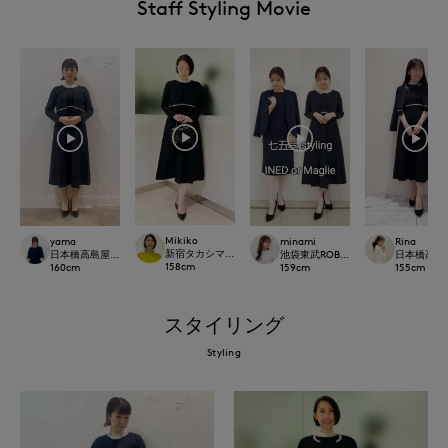
Staff Styling Movie
Mikiko
yama
minami
Rina
新宿タカシマヤSUPERIOR CLOSET
日本橋高島屋SC SUPERIOR CLOSET
池袋東武ROBE SUPERIOR CLOSET
日本橋高島屋M 
158
cm
160
cm
159
cm
155
cm
スタイリング
Styling