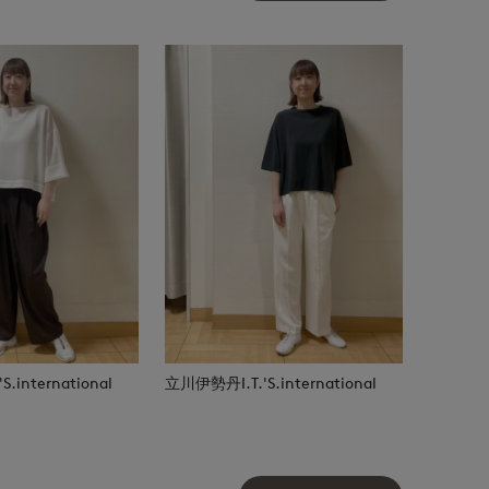
.international
立川伊勢丹I.T.'S.international