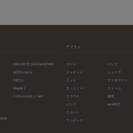
アイテム
FAVORITE SUKINAMONO
コート
バッグ
ADER.bijoux
ジャケット
シューズ
INED L
ニット
アクセサリー
Maglie L
カットソー
ストール
7-IDconcept. L size
ブラウス
雑貨
パンツ
web限定
スカート
ERIOR
ワンピース