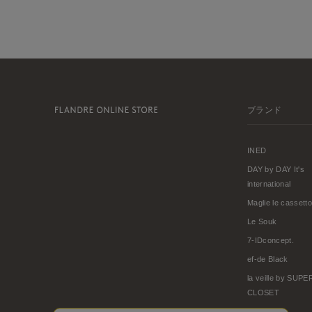
ブランド
INED
DAY by DAY It's
international
Maglie le cassetto
Le Souk
7-IDconcept.
ef-de Black
la veille by SUP
CLOSET