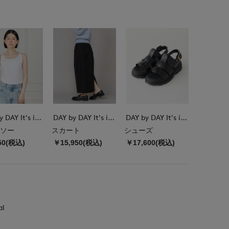
DAY by DAY It's international
DAY by DAY It's international
DAY by DAY It's international
ソー
スカート
シューズ
50(税込)
￥15,950(税込)
￥17,600(税込)
al