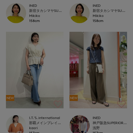
INED
INED
新宿タカシマヤSUPERIOR CLOSET
新宿タカシマヤSUPERIOR CLOSET
Mikiko
Mikiko
158cm
158cm
NEW
NEW
I.T.'S. international
INED
那覇メインプレイスI.T.'S.international
神戸阪急SUPERIORCLOSET
kaori
浅野
157cm
157cm