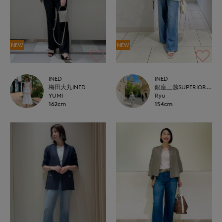
NEW
NEW
INED
INED
梅田大丸INED
銀座三越SUPERIOR CLOSET GINZA
YUMI
Ryu
162cm
154cm