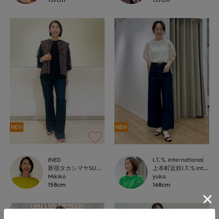
NEW
NEW
INED
I.T.'S. international
新宿タカシマヤSUPERIOR CLOSET
上本町近鉄I.T.'S.international
Mikiko
yuka
158cm
168cm