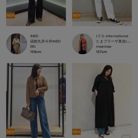
NEW
NEW
INED
I.T.'S. international
函館丸井今井INED
たまプラーザ東急I.T.'S.international
ERI
maemae
158cm
157cm
NEW
NEW