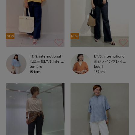
NEW
NEW
I.T.'S. international
I.T.'S. international
広島三越I.T.'S.international
那覇メインプレイスI.T.'S.international
tamura
kaori
154cm
157cm