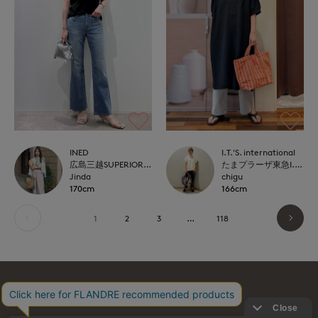
INED
I.T.'S. international
広島三越SUPERIORCLOSET
たまプラーザ東急I.T.'S.international
Jinda
chigu
170cm
166cm
1
2
3
…
118