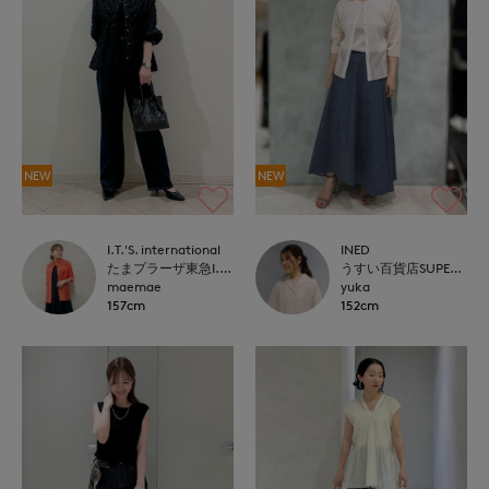
NEW
NEW
I.T.'S. international
INED
たまプラーザ東急I.T.'S.international
うすい百貨店SUPERIOR CLOSET
maemae
yuka
157cm
152cm