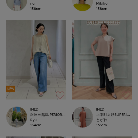
na
Mikiko
158cm
158cm
NEW
INED
INED
銀座三越SUPERIOR CLOSET GINZA
上本町近鉄SUPERIORCLOSET
Ryu
とがわ
154cm
163cm