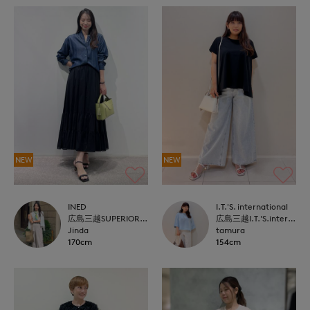
NEW
NEW
INED
I.T.'S. international
広島三越SUPERIORCLOSET
広島三越I.T.'S.international
Jinda
tamura
170cm
154cm