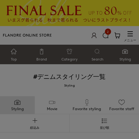
2
メニュー
Top
Brand
Category
Search
Styling
#デニム
スタイリング一覧
Styling
Styling
Movie
Favorite styling
Favorite staff
絞込み
並び順