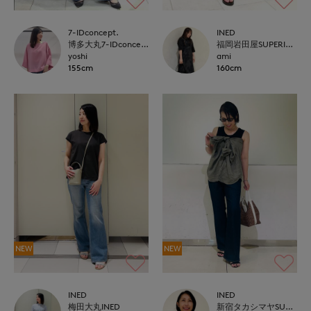
7-IDconcept.
INED
博多大丸7-IDconcept.
福岡岩田屋SUPERIOR CLOSET
yoshi
ami
155cm
160cm
NEW
NEW
INED
INED
梅田大丸INED
新宿タカシマヤSUPERIOR CLOSET