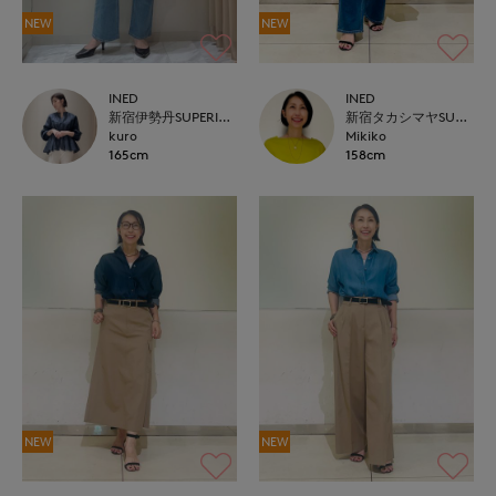
NEW
NEW
INED
INED
新宿伊勢丹SUPERIOR CLOSET
新宿タカシマヤSUPERIOR CLOSET
kuro
Mikiko
165cm
158cm
NEW
NEW