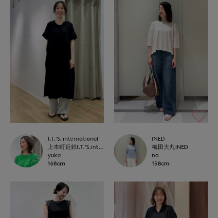
I.T.'S. international
INED
上本町近鉄I.T.'S.international
梅田大丸INED
yuka
na
168cm
158cm