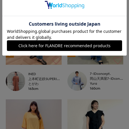
NEW
NEW
7-IDconcept.
INED
岡山天満屋7-IDconcept.
上本町近鉄SUPERIORCLOSET
Yura
とがわ
160cm
163cm