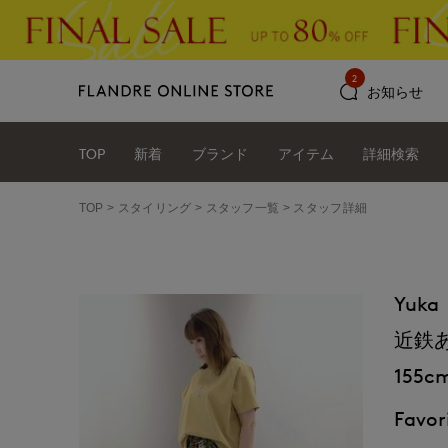
2
お知らせ
TOP
新着
ブランド
アイテム
詳細検索
TOP
スタイリング
スタッフ一覧
スタッフ詳細
Yuka
近鉄あ
155c
Favori