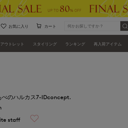
お気に入り
カート
アウトレット
スタイリング
ランキング
再入荷アイテム
べのハルカス7-IDconcept.
m
te staff