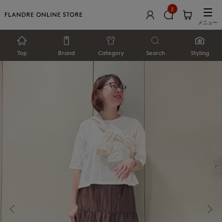
2
メニュー
Top
Brand
Category
Search
Styling