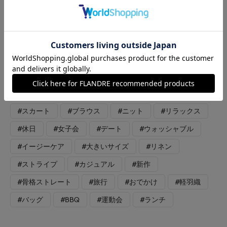
【着用サイズ/カラー】ニット：9号/オフホワイト スカート：9
号/ブラウン ブラウス：9号/ストライプ 軽やかなTニットに、
ブラウンのスカートを合わせたリラックス感のあるコーディネー
トです。 肩掛けしたブラウスが程よいアクセントになり、こな
れた印象をプラス。 ふんわりと揺れるシルエットが魅力で、涼
しく快適にお召しいただけます。
#スカート
#ブラウス
#ニット
#リラックス
#休日
#女子会
#デート
#ウォッシャブル
#イージーケア
#大きいサイズ
#リネン
#ストライプ
#カジュアル
#新作
#骨格ストレート
#旅行
#おでかけ
#軽羽織
#バッグ
#BBQ
#運動会
#ランチ