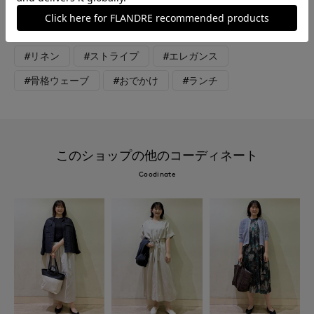
#スペシャルプライス
#カットソー
#ブラウス
#パンツ
#休日
#大きいサイズ
#コットン
#リネン
#ストライプ
#エレガンス
#骨格ウェーブ
#おでかけ
#ランチ
このショップの他のコーディネート
Coodinate