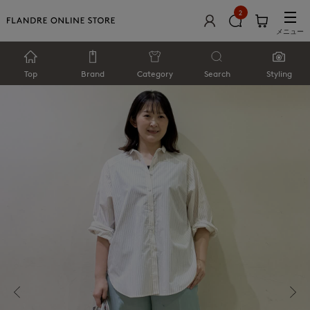
2
メニュー
Top
Brand
Category
Search
Styling