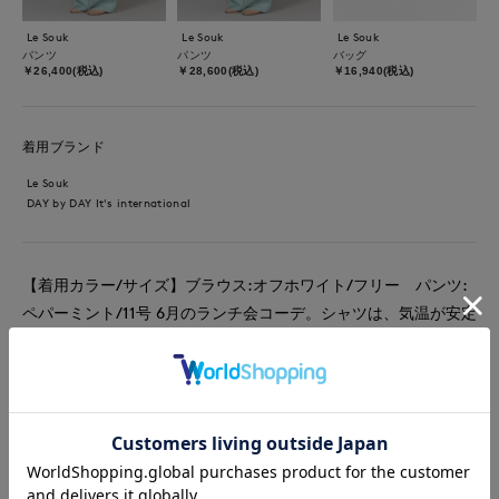
Le Souk
Le Souk
Le Souk
パンツ
パンツ
バッグ
￥26,400(税込)
￥28,600(税込)
￥16,940(税込)
着用ブランド
Le Souk
DAY by DAY It's international
【着用カラー/サイズ】ブラウス:オフホワイト/フリー パンツ:
ペパーミント/11号 6月のランチ会コーデ。シャツは、気温が安定
しない日に便利です。オーバーサイズなので、風通しもよく気温
が上がっても安心です。襟が小さくスッキリ見えするデザインで
す。ワイドパンツを合わせてゆるっと抜け感のあるコーデに。パ
ンツは上品な艶感と麻混のナチュラルな素材です。履き心地も涼
しく感じるほどサラッと快適です。