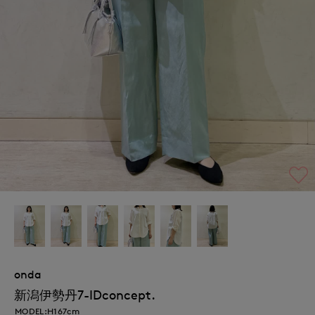
onda
新潟伊勢丹7-IDconcept.
MODEL:H167cm