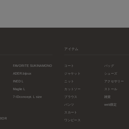
アイテム
FAVORITE SUKINAMONO
コート
バッグ
ADER.bijoux
ジャケット
シューズ
INED L
ニット
アクセサリー
Maglie L
カットソー
ストール
7-IDconcept. L size
ブラウス
雑貨
パンツ
web限定
スカート
ERIOR
ワンピース