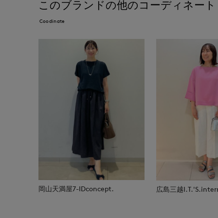
このブランドの他のコーディネート
Coodinate
岡山天満屋7-IDconcept.
広島三越I.T.'S.inter