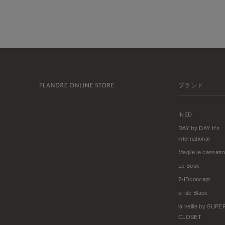
ブランド
INED
DAY by DAY It's
international
Maglie le cassetto
Le Souk
7-IDconcept.
ef-de Black
la veille by SUP
CLOSET