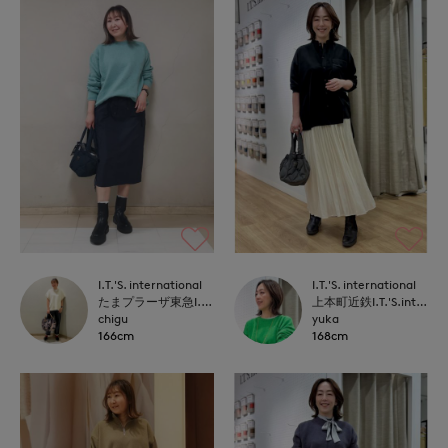
I.T.'S. international
I.T.'S. international
たまプラーザ東急I.T.'S.international
上本町近鉄I.T.'S.international
chigu
yuka
166cm
168cm