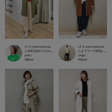
I.T.'S. international
I.T.'S. international
上本町近鉄I.T.'S.international
たまプラーザ東急I.T.'S.international
yuka
chigu
168cm
166cm