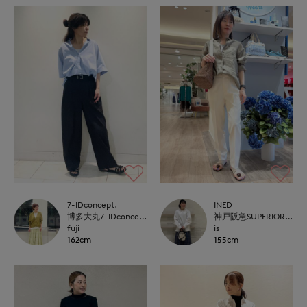
7-IDconcept.
INED
博多大丸7-IDconcept.
神戸阪急SUPERIORCLOSET
fuji
is
162cm
155cm