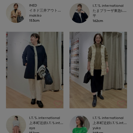
INED
I.T.'S. international
イネド三井アウトレットパーク多摩南大沢店
たまプラーザ東急I.T.'S.international
makiko
平
153cm
162cm
I.T.'S. international
I.T.'S. international
上本町近鉄I.T.'S.international
上本町近鉄I.T.'S.international
aya
yuka
152cm
168cm