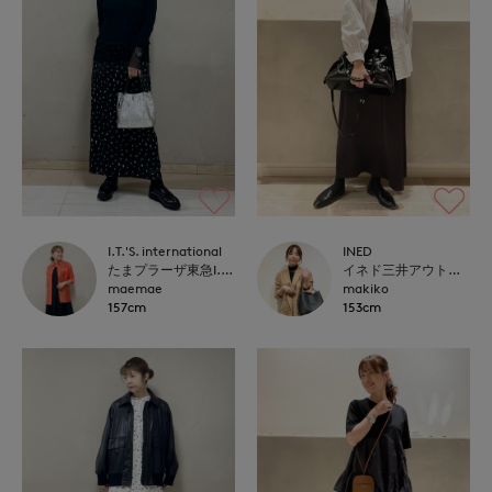
I.T.'S. international
INED
たまプラーザ東急I.T.'S.international
イネド三井アウトレットパーク多摩南大沢店
maemae
makiko
157cm
153cm