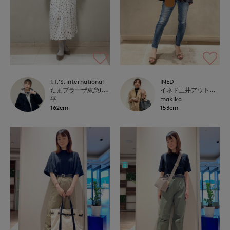
INED
I.T.'S. international
イネド三井アウトレットパーク多摩南大沢店
たまプラーザ東急I.T.'S.international
makiko
平
153cm
162cm