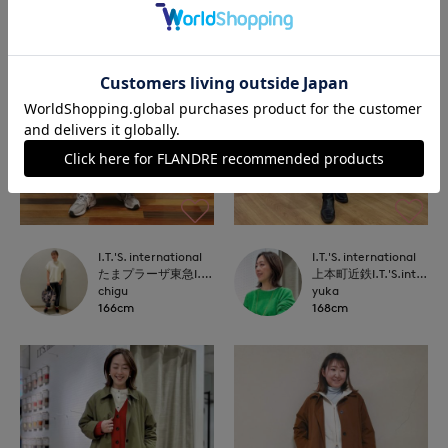
I.T.'S. international
I.T.'S. international
たまプラーザ東急I.T.'S.international
上本町近鉄I.T.'S.international
chigu
yuka
166cm
168cm