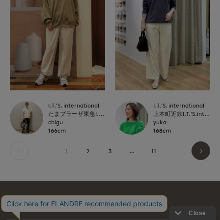
I.T.'S. international
I.T.'S. international
たまプラーザ東急I.T.'S.international
上本町近鉄I.T.'S.international
chigu
yuka
166cm
168cm
1
2
3
…
11