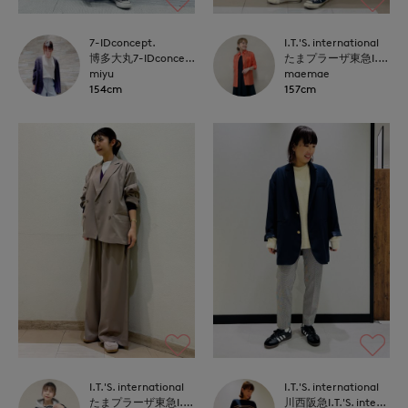
7-IDconcept.
I.T.'S. international
博多大丸7-IDconcept.
たまプラーザ東急I.T.'S.international
miyu
maemae
154cm
157cm
I.T.'S. international
I.T.'S. international
たまプラーザ東急I.T.'S.international
川西阪急I.T.'S. international