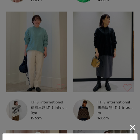
I.T.'S. international
I.T.'S. international
福岡三越I.T.'S.international
川西阪急I.T.'S. international
Ryo
m
153cm
160cm