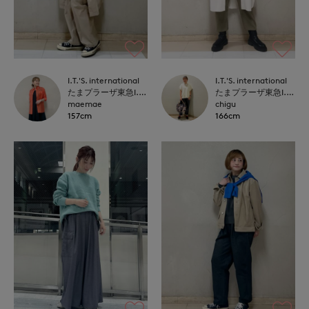
I.T.'S. international
I.T.'S. international
たまプラーザ東急I.T.'S.international
たまプラーザ東急I.T.'S.international
maemae
chigu
157cm
166cm