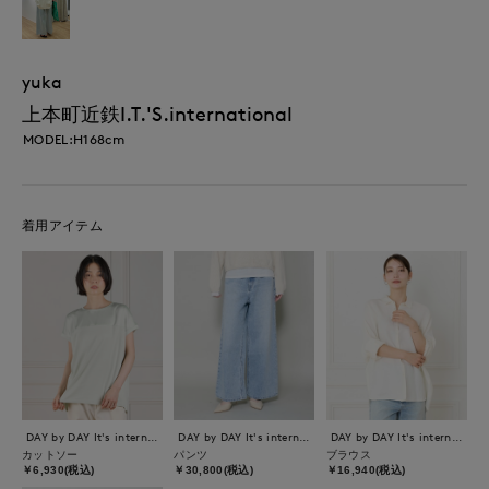
yuka
上本町近鉄I.T.'S.international
MODEL:H168cm
着用アイテム
DAY by DAY It's international
DAY by DAY It's international
DAY by DAY It's international
カットソー
パンツ
ブラウス
￥6,930(税込)
￥30,800(税込)
￥16,940(税込)