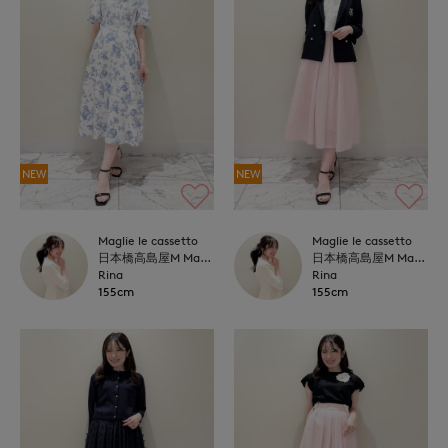
NEW
NEW
Maglie le cassetto
Maglie le cassetto
日本橋高島屋M Maglie le cassetto
日本橋高島屋M Maglie le cassetto
Rina
Rina
155cm
155cm